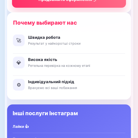
Швидка робота
🚀
Результат у найкоротші строки
Висока якість
💎
Ретельна перевірка на кожному етапі
Індивідуальний підхід
⚙️
Врахуємо всі ваші побажання
Інші послуги Інстаграм
Лайки 👍