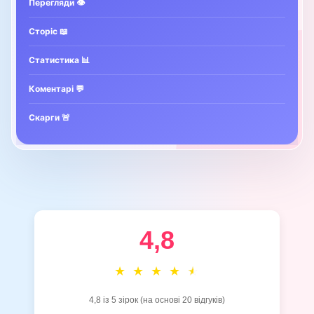
Перегляди 👁️
Сторіс 📖
Статистика 📊
Коментарі 💬
Скарги 🚨
4,8
4,8 із 5 зірок (на основі 20 відгуків)