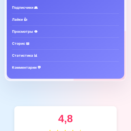
Подписчики 👥
Лайки 👍
Просмотры 👁️
Сторис 📖
Статистика 📊
Комментарии 💬
4,8