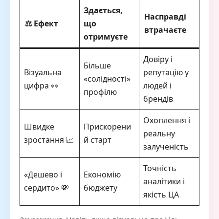
Здається,
Насправді
⚖️ Ефект
що
втрачаєте
отримуєте
Довіру і
Більше
Візуальна
репутацію у
«солідності»
цифра 👀
людей і
профілю
брендів
Охоплення і
Швидке
Прискорени
реальну
зростання 📈
й старт
залученість
Точність
«Дешево і
Економію
аналітики і
сердито» 💸
бюджету
якість ЦА