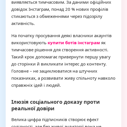
виявляється тимчасовим. За даними офіційних
довідок Інстаграм, понад 20 % нових профілів
стикаються з обмеженнями через підозрілу
активність.
На початку просування деякі власники акаунтів
використовують
купити ботів інстаграм
як
тимчасове рішення для створення активності.
Такий крок допомагає привернути першу увагу
до сторінки й викликати інтерес до контенту.
Головне – не зациклюватися на штучних
показниках, а розвивати живу спільноту навколо
справжніх ідей і людей.
Ілюзія соціального доказу проти
реальної довіри
Велика цифра підписників створює ефект
солідності, але без живої аудиторії вона не