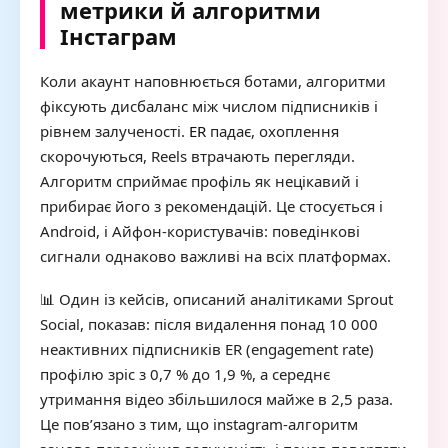
метрики й алгоритми
Інстаграм
Коли акаунт наповнюється ботами, алгоритми
фіксують дисбаланс між числом підписників і
рівнем залученості.
ER
падає, охоплення
скорочуються, Reels втрачають перегляди.
Алгоритм сприймає профіль як нецікавий і
прибирає його з рекомендацій. Це стосується і
Android, і Айфон-користувачів: поведінкові
сигнали однаково важливі на всіх платформах.
📊 Один із кейсів, описаний аналітиками Sprout
Social, показав: після видалення понад 10 000
неактивних підписників ER (engagement rate)
профілю зріс з 0,7 % до 1,9 %, а середнє
утримання відео збільшилося майже в 2,5 раза.
Це пов’язано з тим, що instagram-алгоритм