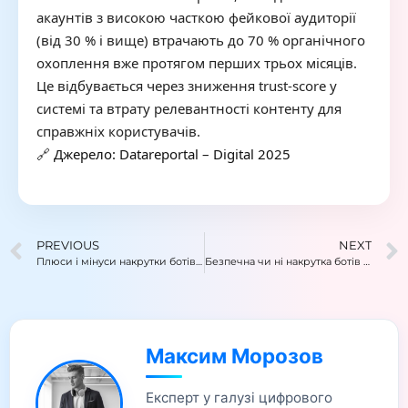
акаунтів з високою часткою фейкової аудиторії
(від 30 % і вище) втрачають до 70 % органічного
охоплення вже протягом перших трьох місяців.
Це відбувається через зниження trust-score у
системі та втрату релевантності контенту для
справжніх користувачів.
🔗
Джерело: Datareportal – Digital 2025
PREVIOUS
NEXT
Плюси і мінуси накрутки ботів в Instagram: чи варто це робити?
Безпечна чи ні накрутка ботів в Instagram: як уникнути блокування акаунта?
Максим Морозов
Експерт у галузі цифрового