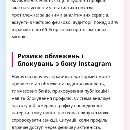
Зауваження.
Навіть якщо візуально профіль
здається успішним, статистика показує
протилежне: за даними аналітичних сервісів,
акаунти з часткою фейкової аудиторії понад 30 %
втрачають до 65 % органіки протягом трьох
місяців.
Ризики обмежень і
блокувань з боку instagram
Накрутка порушує правила платформи і може
призвести до обмежень: падіння охоплень,
тимчасових банів, приховування публікацій і
навіть блокування профілю. Система аналізує
частоту дій, джерела трафіку і поведінкові
патерни, тому навіть часткова накрутка може
спровокувати санкції. Ситуації, коли профіль
втрачає доступ через фейкову активність,