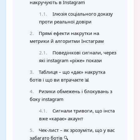
накручують в Instagram
Ілюзія соціального доказу
проти реальної довіри
Прямі ефекти накрутки на
метрики й алгоритми Інстаграм
Поведінкові сигнали, через
які instagram «ріже» покази
Таблиця – що «дає» накрутка
ботів і що ви втрачаєте 📊
Ризики обмежень і блокувань з
боку instagram
Сигнали тривоги, що інста
вже «карає» акаунт
Чек-лист – як зрозуміти, що у вас
забагато ботів 🔍