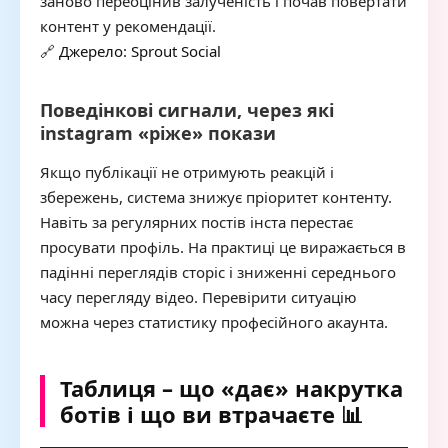
заново переоцінив залученість і почав повертати
контент у рекомендації.
🔗
Джерело: Sprout Social
Поведінкові сигнали, через які
instagram «ріже» покази
Якщо публікації не отримують реакцій і
збережень, система знижує пріоритет контенту.
Навіть за регулярних постів інста перестає
просувати профіль. На практиці це виражається в
падінні переглядів сторіс і зниженні середнього
часу перегляду відео. Перевірити ситуацію
можна через статистику професійного акаунта.
Таблиця – що «дає» накрутка
ботів і що ви втрачаєте 📊