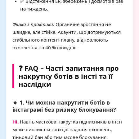
✅ Відстеження ER, збережень і досмотрів раз
на тиждень.
Фішка з практики.
Органічне зростання не
швидке, але стійке. Акаунти, що дотримуються
стабільного контент-плану, відновлюють
охоплення на 40 % швидше.
❓ FAQ – Часті запитання про
накрутку ботів в інсті та її
наслідки
🔸 1. Чи можна накрутити ботів в
інстаграмі без ризику блокування?
Ні.
Навіть часткова накрутка підписників в інсті
може викликати санкції: падіння охоплень,
тіньовий бан або тимчасове блокування.