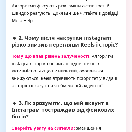
Алгоритми фіксують різкі зміни активності й
швидко реагують. Докладніше читайте в довідці
Meta Help
.
🔸 2. Чому після накрутки instagram
різко знизив перегляди Reels і сторіс?
Тому що впав рівень залученості.
Алгоритм
instagram порівнює число підписників з
активністю. Якщо ER низький, охоплення
знижуються,
Reels
втрачають пріоритет у видачі,
а
сторіс
показуються обмеженій аудиторії.
🔸 3. Як зрозуміти, що мій акаунт в
Інстаграм постраждав від фейкових
ботів?
Зверніть увагу на сигнали:
зменшення