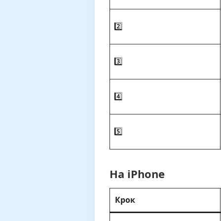
2️⃣
3️⃣
4️⃣
5️⃣
На iPhone
Крок