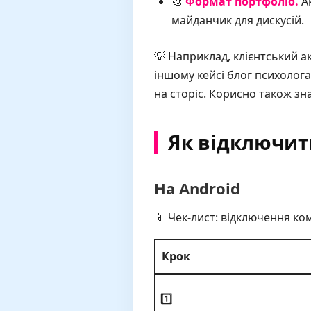
🎨
Формат портфоліо.
Ак
майданчик для дискусій.
💡 Наприклад, клієнтський а
іншому кейсі блог психолога
на сторіс. Корисно також зн
Як відключити
На Android
📱 Чек-лист: відключення ком
Крок
1️⃣