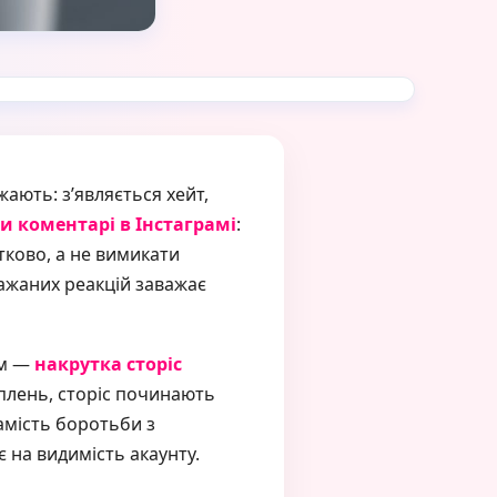
ають: з’являється хейт,
и коментарі в Інстаграмі
:
стково, а не вимикати
бажаних реакцій заважає
ом —
накрутка сторіс
оплень, сторіс починають
замість боротьби з
 на видимість акаунту.