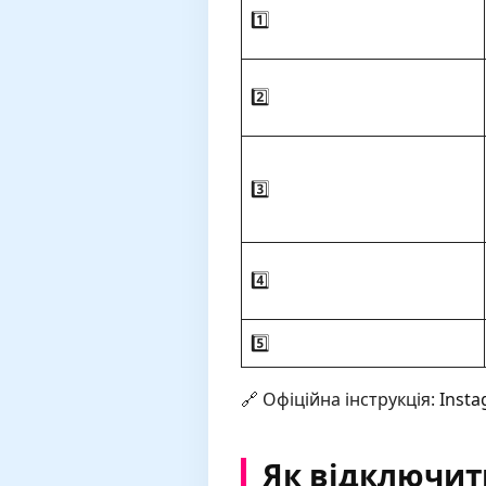
1️⃣
2️⃣
3️⃣
4️⃣
5️⃣
🔗 Офіційна інструкція:
Inst
Як відключити