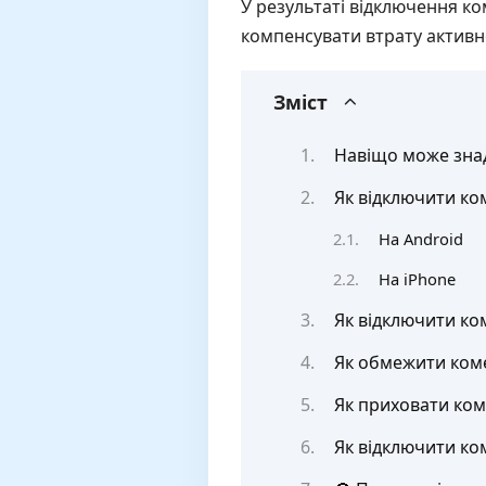
У результаті відключення ко
компенсувати втрату активно
Зміст
Навіщо може зна
Як відключити ком
На Android
На iPhone
Як відключити ком
Як обмежити коме
Як приховати ком
Як відключити ком