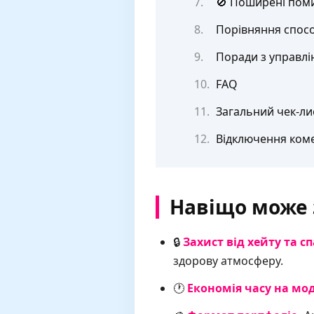
🚫 Поширені поми
Порівняння спосо
Поради з управл
FAQ
Загальний чек-ли
Відключення коме
Навіщо може 
🔒
Захист від хейту та с
здорову атмосферу.
🕐
Економія часу на мо