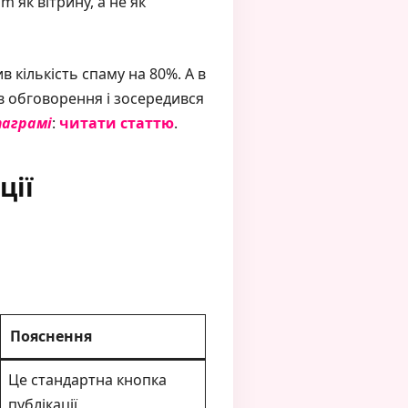
 як вітрину, а не як
 кількість спаму на 80%. А в
ув обговорення і зосередився
таграмі
:
читати статтю
.
ції
Пояснення
Це стандартна кнопка
публікації