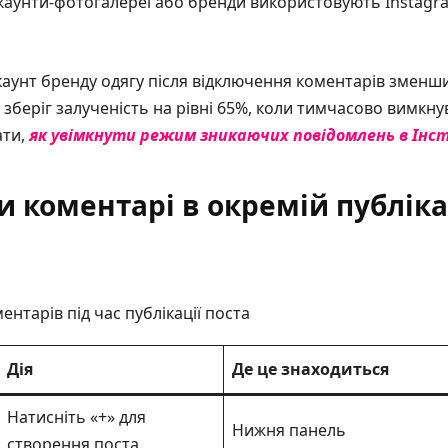
аунти-фотогалереї або бренди використовують Instagram
каунт бренду одягу після відключення коментарів зменшив
 зберіг залученість на рівні 65%, коли тимчасово вимкн
ати,
як увімкнути режим зникаючих повідомлень в Інс
 коментарі в окремій публіка
ентарів під час публікації поста
Дія
Де це знаходиться
Натисніть «+» для
Нижня панель
створення поста