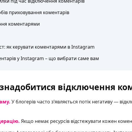
лки під час відключення коментарів
бів приховування коментарів
іння коментарями
ст: як керувати коментарями в Instagram
нтарів у Instagram – що вибрати саме вам
знадобитися відключення ко
паму.
У блогерів часто з’являється потік негативу — від
дерацію.
Якщо немає ресурсів відстежувати кожен комент