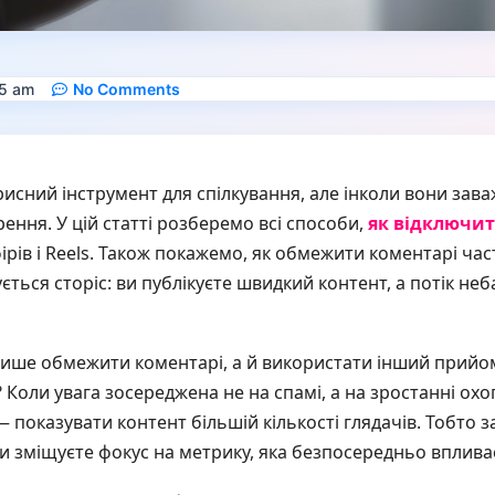
5 am
No Comments
исний інструмент для спілкування, але інколи вони заваж
ення. У цій статті розберемо всі способи,
як відключит
фірів і Reels. Також покажемо, як обмежити коментарі ча
ється сторіс: ви публікуєте швидкий контент, а потік не
 лише обмежити коментарі, а й використати інший прий
? Коли увага зосереджена не на спамі, а на зростанні ох
 показувати контент більшій кількості глядачів. Тобто 
зміщуєте фокус на метрику, яка безпосередньо впливає