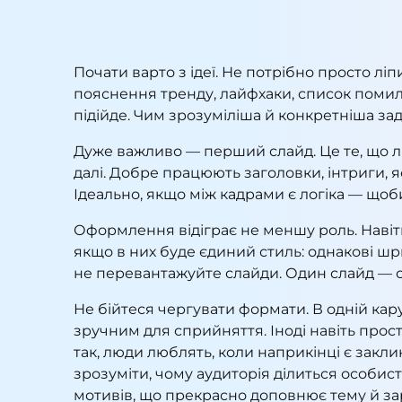
Почати варто з ідеї. Не потрібно просто л
пояснення тренду, лайфхаки, список помило
підійде. Чим зрозуміліша й конкретніша за
Дуже важливо — перший слайд. Це те, що лю
далі. Добре працюють заголовки, інтриги, я
Ідеально, якщо між кадрами є логіка — щоби
Оформлення відіграє не меншу роль. Навіть
якщо в них буде єдиний стиль: однакові шр
не перевантажуйте слайди. Один слайд — о
Не бійтеся чергувати формати. В одній кару
зручним для сприйняття. Іноді навіть прос
так, люди люблять, коли наприкінці є закл
зрозуміти, чому аудиторія ділиться особис
мотивів, що прекрасно доповнює тему й за