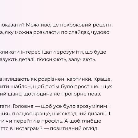
у показати? Можливо, це покроковий рецепт,
а, яку можна розкласти по слайдах, чудово
ликати інтерес і дати зрозуміти, що буде
казують деталі, пояснюють, залучають.
виглядають як розрізнені картинки. Краще,
ити шаблон, щоб потім було простіше. І ще:
щий шанс, що людина не прогорне повз.
итати. Головне — щоб усе було зрозумілим і
ння» працює краще, ніж складний дизайн. І
гти чи перейти в профіль. А щоб глибше
ття в Інстаграм?
— позитивний огляд