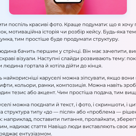
іпити поспіль красиві фото. Краще подумати: що я хоч
к, мотиваційна історія чи розбір кейсу. Будь-яка тем
думка, тим простіше буде продумати структуру.
дина бачить першим у стрічці. Він має зачепити, вик
скраві візуали. Наступні слайди розвивають тему: по
 людина гортала й хотіла дійти до кінця.
 найкорисніші каруселі можна зіпсувати, якщо вони 
ифти, кольори, рамки, композиція. Можна навіть зроб
дин тезис або акцент. Чим простіша подача, тим ви
селі можна поєднати й текст, і фото, і скриншоти, і ц
та структура типу «до — після» або «проблема — ріше
ик: наприклад, поставити питання, пролайкати, збере
тим, надихає стаття
Навіщо люди виставляють своє жи
ряджає ентузіазмом.