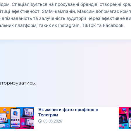
ідом. Спеціалізується на просуванні брендів, створенні кре
ітиці ефективності SMM-кампаній. Максим допомагає комп
 впізнаваність та залученість аудиторії через ефективне 
альних платформ, таких як Instagram, TikTok та Facebook.
вторизуватись
.
Як змінити фото профілю в
Телеграм
05.08.2026