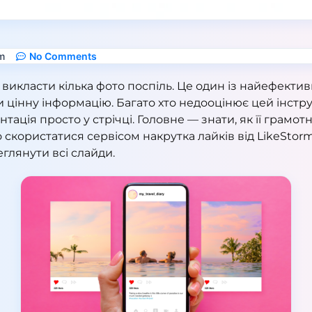
m
No Comments
б викласти кілька фото поспіль. Це один із найефекти
ти цінну інформацію. Багато хто недооцінює цей інс
нтація просто у стрічці. Головне — знати, як її грамо
о скористатися сервісом
накрутка лайків
від LikeStorm
глянути всі слайди.