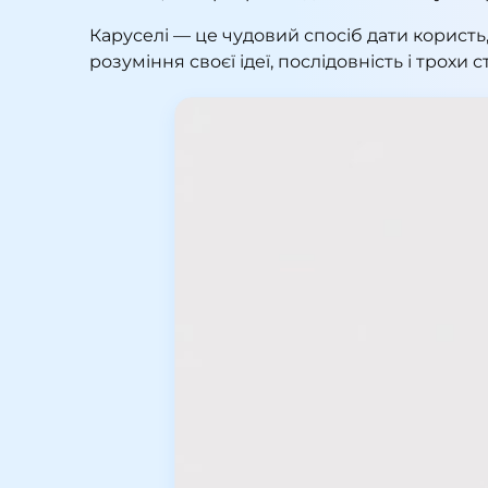
Каруселі — це чудовий спосіб дати корист
розуміння своєї ідеї, послідовність і трох