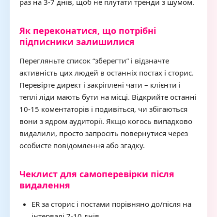
раз на 3-7 днів, щоб не плутати тренди з шумом.
Як переконатися, що потрібні
підписники залишилися
Перегляньте список “зберегти” і відзначте
активність цих людей в останніх постах і сторис.
Перевірте директ і закріплені чати – клієнти і
теплі ліди мають бути на місці. Відкрийте останні
10-15 коментаторів і подивіться, чи збігаються
вони з ядром аудиторії. Якщо когось випадково
видалили, просто запросіть повернутися через
особисте повідомлення або згадку.
Чеклист для самоперевірки після
видалення
ER за сторис і постами порівняно до/після на
інтервалі 7-10 днів.