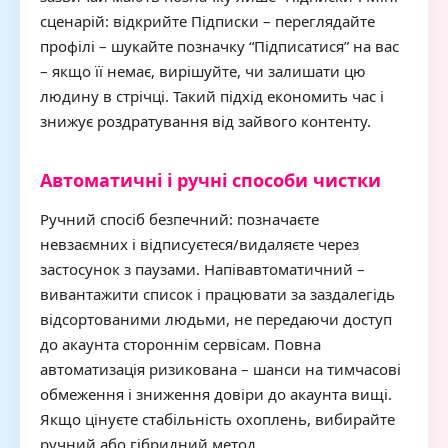
сценарій: відкрийте Підписки – переглядайте
профілі – шукайте позначку “Підписатися” на вас
– якщо її немає, вирішуйте, чи залишати цю
людину в стрічці. Такий підхід економить час і
знижує роздратування від зайвого контенту.
Автоматичні і ручні способи чистки
Ручний спосіб безпечний: позначаєте
невзаємних і відписуєтеся/видаляєте через
застосунок з паузами. Напівавтоматичний –
вивантажити список і працювати за заздалегідь
відсортованими людьми, не передаючи доступ
до акаунта стороннім сервісам. Повна
автоматизація ризикована – шанси на тимчасові
обмеження і зниження довіри до акаунта вищі.
Якщо цінуєте стабільність охоплень, вибирайте
ручний або гібридний метод.