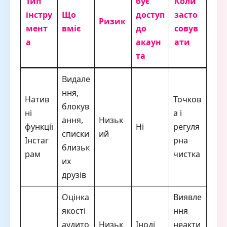
Тип
бує
Коли
інстру
Що
доступ
засто
Ризик
мент
вміє
до
совув
а
акаун
ати
та
Видале
ння,
Натив
Точков
блокув
ні
а і
ання,
Низьк
функції
Ні
регуля
списки
ий
Інстаг
рна
близьк
рам
чистка
их
друзів
Оцінка
Виявле
якості
ння
аудито
Низьк
Іноді
неакти