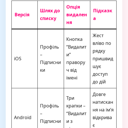
Опція
Шлях до
Підказк
Версія
видален
списку
а
ня
Жест
Кнопка
вліво по
Профіль
“Видалит
рядку
–
и”
iOS
пришвид
Підписни
правору
шує
ки
ч від
доступ
імені
до дій
Довге
Три
натискан
Профіль
крапки –
ня на ім’я
–
“Видалит
Android
відкрива
Підписни
и з
є