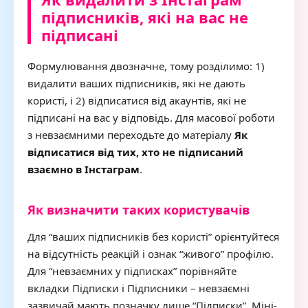
підписників, які на вас не
підписані
Формулювання двозначне, тому розділимо: 1)
видалити ваших підписників, які не дають
користі, і 2) відписатися від акаунтів, які не
підписані на вас у відповідь. Для масової роботи
з невзаємними переходьте до матеріалу
Як
відписатися від тих, хто не підписаний
взаємно в Інстаграм
.
Як визначити таких користувачів
Для “ваших підписників без користі” орієнтуйтеся
на відсутність реакцій і ознак “живого” профілю.
Для “невзаємних у підписках” порівняйте
вкладки Підписки і Підписники – невзаємні
зазвичай мають позначку лише “Підписки”. Міні-