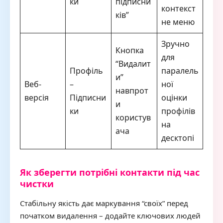
ки
підписни
контекст
ків”
не меню
Зручно
Кнопка
для
“Видалит
Профіль
паралель
и”
Веб-
–
ної
навпрот
версія
Підписни
оцінки
и
ки
профілів
користув
на
ача
десктопі
Як зберегти потрібні контакти під час
чистки
Стабільну якість дає маркування “своїх” перед
початком видалення – додайте ключових людей