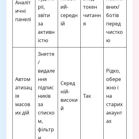
Аналіт
рії,
ий-
токен
вних/
ичні
звіти
середн
читанн
ботів
панелі
за
ій
я
перед
активн
чистко
істю
ю
Зняття
/
видале
Рідко,
Автом
ння
обере
Серед
атизац
підпис
жно і
ній-
ія
ників
Так
на
високи
масов
за
старих
й
их дій
списко
акаунт
м,
ах
фільтр
и