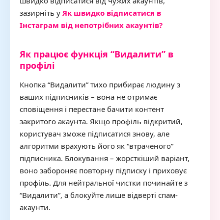
швидко відписатися від чужих акаунтів,
зазирніть у
Як швидко відписатися в
Інстаграм від непотрібних акаунтів?
Як працює функція “Видалити” в
профілі
Кнопка “Видалити” тихо прибирає людину з
ваших підписників – вона не отримає
сповіщення і перестане бачити контент
закритого акаунта. Якщо профіль відкритий,
користувач зможе підписатися знову, але
алгоритми врахують його як “втраченого”
підписника. Блокування – жорсткіший варіант,
воно забороняє повторну підписку і приховує
профіль. Для нейтральної чистки починайте з
“Видалити”, а блокуйте лише відверті спам-
акаунти.