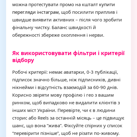
можна протестувати промо на кшталт
купити
перегляди інстаграм
, щоб посилити приплив і
швидше виявити активних – після чого зробити
фінальну чистку. Баланс швидкості й
обережності збереже охоплення і нерви.
Як використовувати фільтри і критерії
відбору
Робочі критерії: немає аватарки, 0-3 публікації,
підписок значно більше, ніж підписників, дивні
нікнейми і відсутність взаємодій за 60-90 днів.
Корисно звіряти мову профілю і гео з вашим
ринком, щоб випадково не видалити клієнтів з
інших міст України. Перевірте, чи є в людини
сторис або Reels за останній місяць – це підвищує
шанс, що вона “жива”. Фіксуйте спірних у список
“перевірити пізніше”, щоб не різати по-живому.