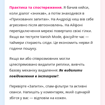
Практика та спостереження.
Я бачив кейси,
коли діалог «зникав», а потім знаходився в
«Прихованих запитах». На Андроїді кеш вів себе
агресивно після автооновлень. На Айфоні
перепідключення мережі повертало свіжі гілки.
Якщо ви тестуєте Vanish Mode, фіксуйте час —
таймери стирають сліди. Це економить нерви й
години пошуку.
Якщо ви або співрозмовник могли
цілеспрямовано видалити репліки, вивчіть
базову механіку видалення:
Як видалити
повідомлення в інстаграм?
.
Перевірте «Запити», спам-фільтри та активні
сеанси. Напишіть у коментарях, який сценарій
збігся у вас — відповім на кожен.