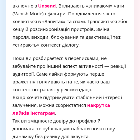
включно з
Unsend
. Впливають «зникаючі» чати
(Vanish Mode) і фільтри. Повідомлення часто
ховаються в «Запитах» та спамі. Трапляються збої
кешу й розсинхронізація пристроїв. Зміна
пароля, виходи, блокування та деактивації теж
«стирають» контекст діалогу.
Поки ви розбираєтеся з переписками, не
забувайте про інший аспект активності — реакції
аудиторії. Саме лайки формують перше
враження і впливають на те, як часто ваш
контент потрапляє у рекомендації.
Якщо хочете підтримувати стабільний інтерес і
залучення, можна скористатися
накрутка
лайків інстаграм
.
Так ви зміцнюєте довіру до профілю й
допомагаєте публікаціям набрати початкову
динаміку без ризику для акаунта.