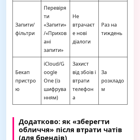
Перевіря
ти
Не
Запити/
«Запити»
втрачаєт
Раз на
фільтри
/«Прихов
е нові
тиждень
ані
діалоги
запити»
iCloud/G
Захист
Бекап
oogle
від збоїв і
За
пристро
One (із
втрати
розкладо
ю
шифрува
телефон
м
нням)
а
Додатково: як «зберегти
обличчя» після втрати чатів
(для брендів)