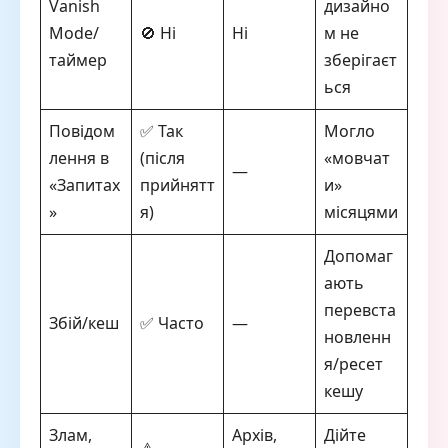
Vanish
дизайно
Mode/
🚫 Ні
Ні
м не
таймер
зберігаєт
ься
Повідом
✅ Так
Могло
лення в
(після
«мовчат
—
«Запитах
прийнятт
и»
»
я)
місяцями
Допомаг
ають
перевста
Збій/кеш
✅ Часто
—
новленн
я/ресет
кешу
Злам,
Архів,
Дійте