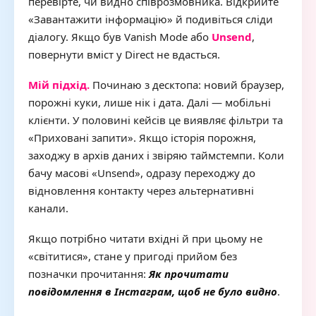
перевірте, чи видно співрозмовника. Відкрийте
«Завантажити інформацію» й подивіться сліди
діалогу. Якщо був Vanish Mode або
Unsend
,
повернути вміст у Direct не вдасться.
Мій підхід.
Починаю з десктопа: новий браузер,
порожні куки, лише нік і дата. Далі — мобільні
клієнти. У половині кейсів це виявляє фільтри та
«Приховані запити». Якщо історія порожня,
заходжу в архів даних і звіряю таймстемпи. Коли
бачу масові «Unsend», одразу переходжу до
відновлення контакту через альтернативні
канали.
Якщо потрібно читати вхідні й при цьому не
«світитися», стане у пригоді прийом без
позначки прочитання:
Як прочитати
повідомлення в Інстаграм, щоб не було видно
.