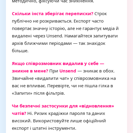
методично, фіксуючи час зникнення.
Скільки інста зберігає переписки?
Строк
публічно не розкривається. Експорт часто
повертає значну історію, але не гарантує медіа й
видалені через Unsend. Намагайтеся запитувати
архів ближчими періодами — так знахідок
більше.
Якщо співрозмовник видалив у себе —
зникне в мене?
При
Unsend
— зникає в обох.
Звичайне «видалити чат» у співрозмовника на
вас не впливає. Перевірте, чи не пішла гілка в
«Запити» після фільтрів.
Чи безпечні застосунки для «відновлення»
чатів?
Ні. Ризик крадіжки пароля та даних
високий. Використовуйте лише офіційний
експорт і штатні інструменти.