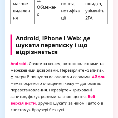
⚠️
масове
пошта,
швидко,
Обмежен
видален
нотифіка
увімкніть
о
ня
ції
2FA
Android, iPhone і Web: де
шукати переписку і що
відрізняється
Android.
Стежте за кешем, автооновленнями та
мережевими дозволами. Перевіряйте «Запити»,
фільтри й пошук за ключовими словами.
Айфон.
Немає окремого очищення кешу — допомагає
перевстановлення. Перевірте «Приховані
запити», фокус-режими та сповіщення.
Веб-
версія інсти.
Зручно шукати за ніком і датою в
«чистому» браузері без кукі.