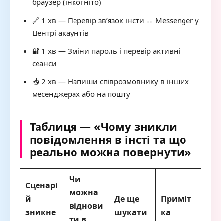
браузер (інкогніто)
🔗 1 хв — Перевір зв’язок інсти ↔ Messenger у
Центрі акаунтів
🔐 1 хв — Зміни пароль і перевір активні
сеанси
📥 2 хв — Напиши співрозмовнику в інших
месенджерах або на пошту
Таблиця — «Чому зникли
повідомлення в інсті та що
реально можна повернути»
Чи
Сценарі
можна
й
Де ще
Приміт
віднови
зникне
шукати
ка
ти в