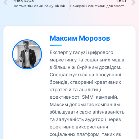
PREVIOUS
NEXT
Що таке тіньовий бан у TikTok
Найкращі лайфхаки для зростання в ТікТок
Максим Морозов
Експерт у галузі цифрового
маркетингу та соціальних медіа
з більш ніж 8-річним досвідом.
Спеціалізується на просуванні
брендів, створенні креативних
стратегій та аналітиці
ефективності SMM-кампаній.
Максим допомагає компаніям
збільшувати свою впізнаваність
та залученість аудиторії через
ефективне використання
соціальних платформ, таких як