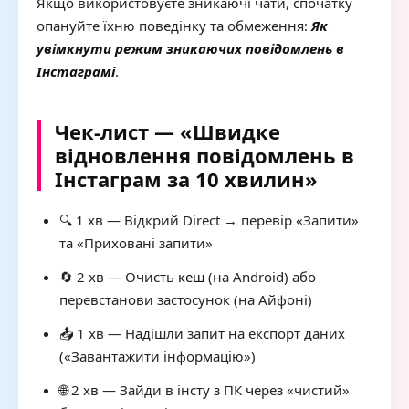
Якщо використовуєте зникаючі чати, спочатку
опануйте їхню поведінку та обмеження:
Як
увімкнути режим зникаючих повідомлень в
Інстаграмі
.
Чек-лист — «Швидке
відновлення повідомлень в
Інстаграм за 10 хвилин»
🔍 1 хв — Відкрий Direct → перевір «Запити»
та «Приховані запити»
🔄 2 хв — Очисть
кеш
(на Android) або
перевстанови застосунок (на Айфоні)
📤 1 хв — Надішли запит на експорт даних
(«Завантажити інформацію»)
🌐 2 хв — Зайди в інсту з ПК через «чистий»