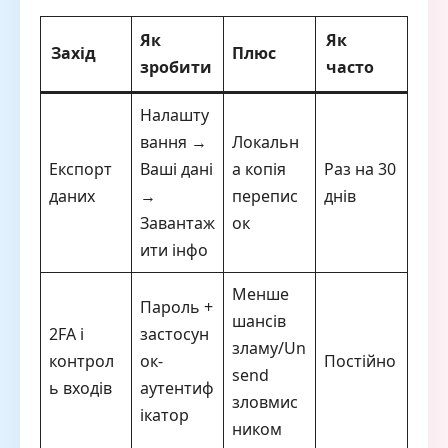
Як
Як
Захід
Плюс
зробити
часто
Налашту
вання →
Локальн
Експорт
Ваші дані
а копія
Раз на 30
даних
→
перепис
днів
Завантаж
ок
ити інфо
Менше
Пароль +
шансів
2FA і
застосун
зламу/Un
контрол
ок-
Постійно
send
ь входів
аутентиф
зловмис
ікатор
ником