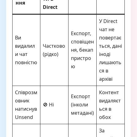
ння
Direct
У Direct
чат не
Експорт,
Ви
повертає
сповіщен
видалил
Частково
ться, дані
ня, бекап
и чат
(рідко)
іноді
пристро
повністю
лишають
ю
ся в
архіві
Співрозм
Контент
Експорт
овник
видаляєт
🚫 Ні
(інколи
натиснув
ься в
метадані)
Unsend
обох
За