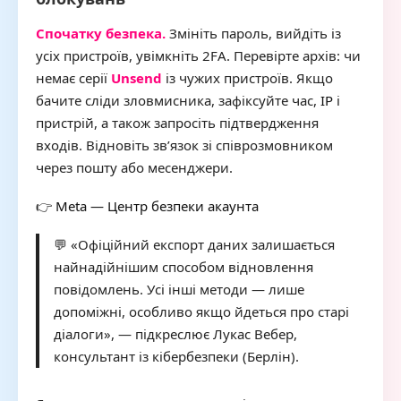
Спочатку безпека.
Змініть пароль, вийдіть із
усіх пристроїв, увімкніть 2FA. Перевірте архів: чи
немає серії
Unsend
із чужих пристроїв. Якщо
бачите сліди зловмисника, зафіксуйте час,
IP
і
пристрій, а також запросіть підтвердження
входів. Відновіть зв’язок зі співрозмовником
через пошту або месенджери.
👉
Meta — Центр безпеки акаунта
💬 «Офіційний експорт даних залишається
найнадійнішим способом відновлення
повідомлень. Усі інші методи — лише
допоміжні, особливо якщо йдеться про старі
діалоги», — підкреслює Лукас Вебер,
консультант із кібербезпеки (Берлін).