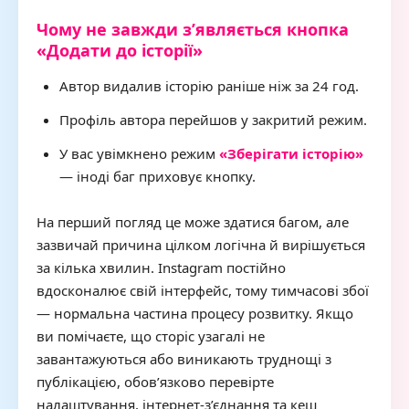
Чому не завжди з’являється кнопка
«Додати до історії»
Автор видалив історію раніше ніж за 24 год.
Профіль автора перейшов у закритий режим.
У вас увімкнено режим
«Зберігати історію»
— іноді баг приховує кнопку.
На перший погляд це може здатися багом, але
зазвичай причина цілком логічна й вирішується
за кілька хвилин. Instagram постійно
вдосконалює свій інтерфейс, тому тимчасові збої
— нормальна частина процесу розвитку. Якщо
ви помічаєте, що сторіс узагалі не
завантажуються або виникають труднощі з
публікацією, обов’язково перевірте
налаштування, інтернет-з’єднання та кеш