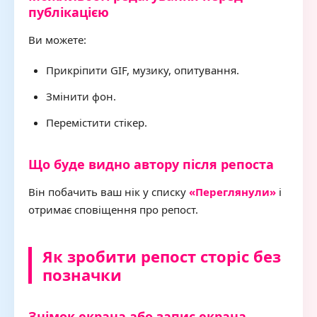
публікацією
Ви можете:
Прикріпити GIF, музику, опитування.
Змінити фон.
Перемістити стікер.
Що буде видно автору після репоста
Він побачить ваш нік у списку
«Переглянули»
і
отримає сповіщення про репост.
Як зробити репост сторіс без
позначки
Знімок екрана або запис екрана