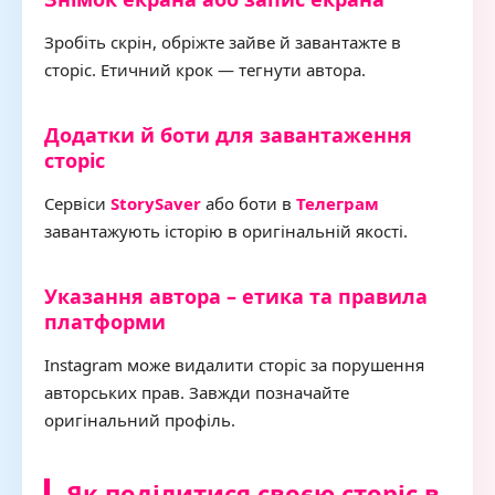
Зробіть скрін, обріжте зайве й завантажте в
сторіс. Етичний крок — тегнути автора.
Додатки й боти для завантаження
сторіс
Сервіси
StorySaver
або боти в
Телеграм
завантажують історію в оригінальній якості.
Указання автора – етика та правила
платформи
Instagram може видалити сторіс за порушення
авторських прав. Завжди позначайте
оригінальний профіль.
Як поділитися своєю сторіс в