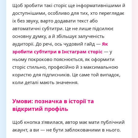
Щоб зробити такі сторіс ще інформативнішими й
доступнішими, особливо для тих, хто переглядає
їх без звуку, варто додавати текст або
автоматичні субтитри. Це не лише підсилює
основну думку, а й збільшує залученість
аудиторії. До речі, ось чудовий гайд —
Як
зробити субтитри в Інстаграм сторіс
— у
ньому покроково пояснюється, як оформити
сторіс стильно, професійно й з максимальною
користю для підписників. Це саме той випадок,
коли деталі мають значення.
Умови: позначка в історії та
відкритий профіль
Щоб кнопка з’явилася, автор має мати публічний
акаунт, а ви — не бути заблокованими в нього.