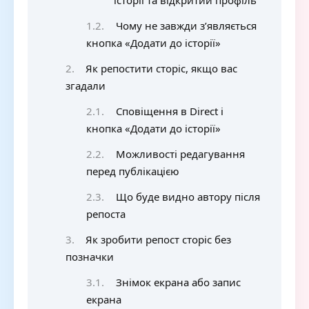
історії та відкритий профіль
Чому не завжди з’являється
кнопка «Додати до історії»
Як репостити сторіс, якщо вас
згадали
Сповіщення в Direct і
кнопка «Додати до історії»
Можливості редагування
перед публікацією
Що буде видно автору після
репоста
Як зробити репост сторіс без
позначки
Знімок екрана або запис
екрана