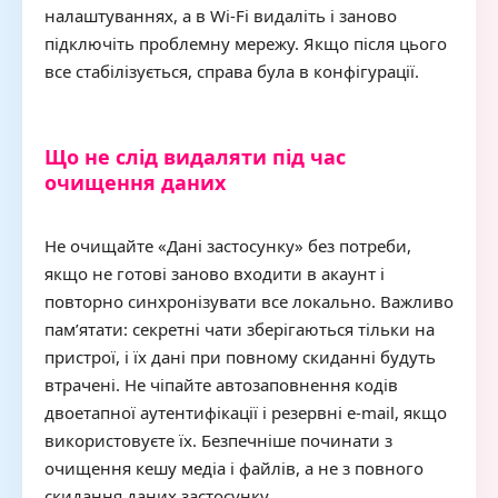
налаштуваннях, а в Wi-Fi видаліть і заново
підключіть проблемну мережу. Якщо після цього
все стабілізується, справа була в конфігурації.
Що не слід видаляти під час
очищення даних
Не очищайте «Дані застосунку» без потреби,
якщо не готові заново входити в акаунт і
повторно синхронізувати все локально. Важливо
пам’ятати: секретні чати зберігаються тільки на
пристрої, і їх дані при повному скиданні будуть
втрачені. Не чіпайте автозаповнення кодів
двоетапної аутентифікації і резервні e-mail, якщо
використовуєте їх. Безпечніше починати з
очищення кешу медіа і файлів, а не з повного
скидання даних застосунку.