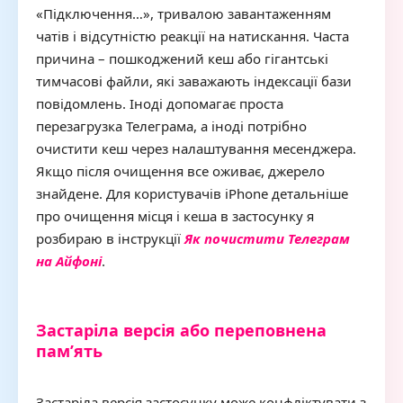
«Підключення…», тривалою завантаженням
чатів і відсутністю реакції на натискання. Часта
причина – пошкоджений кеш або гігантські
тимчасові файли, які заважають індексації бази
повідомлень. Іноді допомагає проста
перезагрузка Телеграма, а іноді потрібно
очистити кеш через налаштування месенджера.
Якщо після очищення все оживає, джерело
знайдене. Для користувачів iPhone детальніше
про очищення місця і кеша в застосунку я
розбираю в інструкції
Як почистити Телеграм
на Айфоні
.
Застаріла версія або переповнена
пам’ять
Застаріла версія застосунку може конфліктувати з