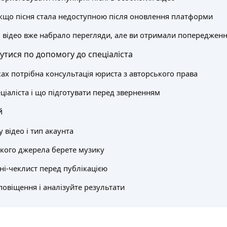
кщо пісня стала недоступною після оновлення платформи
о відео вже набрало перегляди, але ви отримали попереджен
утися по допомогу до спеціаліста
ках потрібна консультація юриста з авторського права
ціаліста і що підготувати перед зверненням
й
 відео і тип акаунта
якого джерела берете музику
ні-чеклист перед публікацією
повіщення і аналізуйте результати