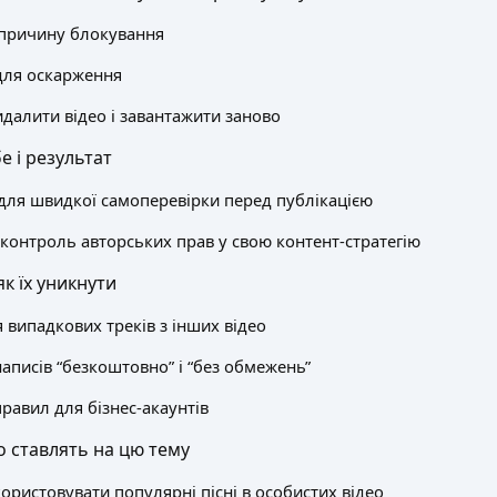
 причину блокування
для оскарження
идалити відео і завантажити заново
е і результат
 для швидкої самоперевірки перед публікацією
 контроль авторських прав у свою контент-стратегію
як їх уникнути
 випадкових треків з інших відео
аписів “безкоштовно” і “без обмежень”
равил для бізнес-акаунтів
о ставлять на цю тему
ористовувати популярні пісні в особистих відео