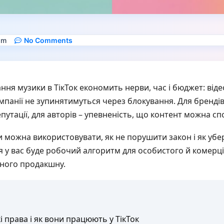
am
No Comments
ня музики в ТікТок економить нерви, час і бюджет: відео
мпанії не зупинятимуться через блокування. Для бренді
епутації, для авторів – упевненість, що контент можна с
ки можна використовувати, як не порушити закон і як убер
 у вас буде робочий алгоритм для особистого й комерці
ного продакшну.
 права і як вони працюють у ТікТок