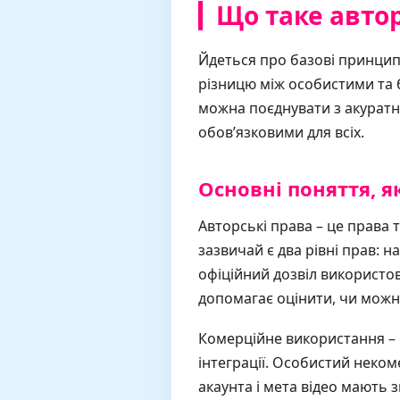
Що таке автор
Йдеться про базові принципи
різницю між особистими та 
можна поєднувати з акурат
обов’язковими для всіх.
Основні поняття, я
Авторські права – це права т
зазвичай є два рівні прав: н
офіційний дозвіл використов
допомагає оцінити, чи можн
Комерційне використання – ц
інтеграції. Особистий некоме
акаунта і мета відео мають 