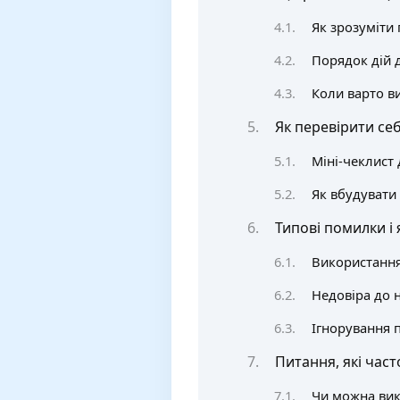
Як зрозуміти
Порядок дій 
Коли варто в
Як перевірити себ
Міні-чеклист
Як вбудувати
Типові помилки і 
Використання
Недовіра до н
Ігнорування п
Питання, які част
Чи можна вик