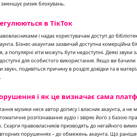
ї зменшує ризик блокувань.
егулюються в ТікТок
равовласниками і надає користувачам доступ до бібліотек
акаунта. Бізнес-акаунтам зазвичай доступна комерційна бі
, а популярні хіти можуть бути недоступні. Деякі звуки
и доступні для особистого використання. Якщо ви бачили
 звук», подивіться причину в розділі довідки та в матері
.
порушення і як це визначає сама плат
тання музики несе автор допису і власник акаунта, а не 
матичне розпізнавання аудіо і звіряє його з базою пра
к. Скарги правовласників призводять до негайного вимкн
вторних порушеннях – до обмежень акаунта. Що раніше