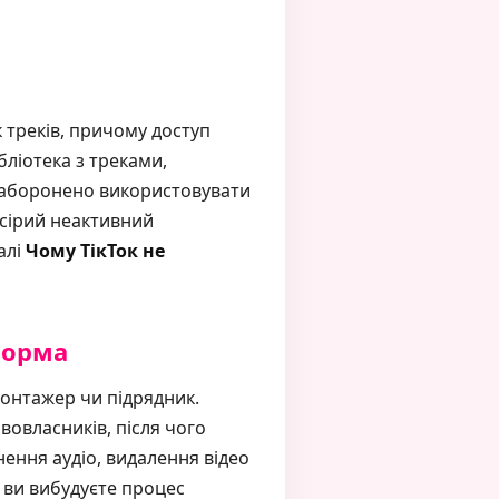
 треків, причому доступ
бліотека з треками,
 заборонено використовувати
 сірий неактивний
алі
Чому ТікТок не
форма
монтажер чи підрядник.
вовласників, після чого
ення аудіо, видалення відео
 ви вибудуєте процес