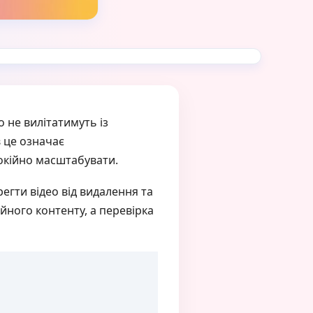
 не вилітатимуть із
в це означає
покійно масштабувати.
егти відео від видалення та
йного контенту, а перевірка