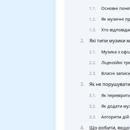
Основні понят
Як музичні п
Хто відповіда
Які типи музики 
Музика з офіц
Ліцензійні тр
Власні записи
Як не порушувати 
Як перевірити
Як додати му
Алгоритм дій 
Що робити, якщо 