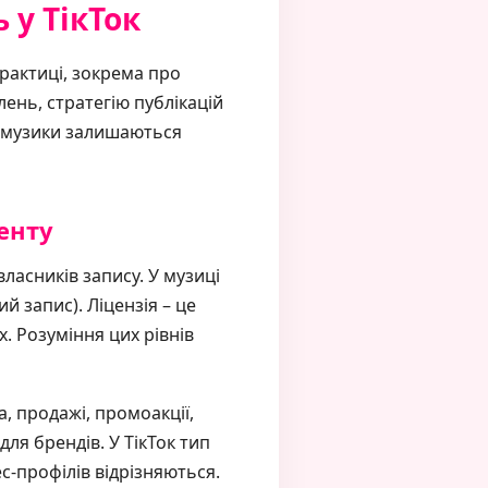
 у ТікТок
практиці, зокрема про
ень, стратегію публікацій
о музики залишаються
енту
власників запису. У музиці
й запис). Ліцензія – це
. Розуміння цих рівнів
, продажі, промоакції,
для брендів. У ТікТок тип
с-профілів відрізняються.