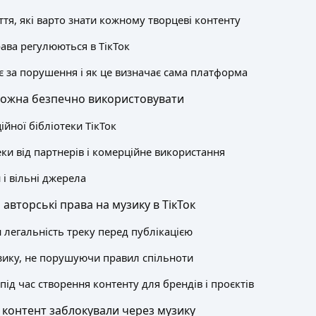
тя, які варто знати кожному творцеві контенту
рава регулюються в ТікТок
є за порушення і як це визначає сама платформа
можна безпечно використовувати
ійної бібліотеки ТікТок
еки від партнерів і комерційне використання
 і вільні джерела
авторські права на музику в ТікТок
 легальність треку перед публікацією
зику, не порушуючи правил спільноти
під час створення контенту для брендів і проєктів
контент заблокували через музику