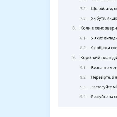
Що робити, я
Як бути, якщ
Коли є сенс зверн
У яких випад
Як обрати спе
Короткий план ді
Визначте мету
Перевірте, з 
Застосуйте мі
Реагуйте на с