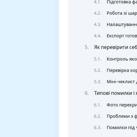
Підготовка ф
Робота зі ша
Налаштування
Експорт готов
Як перевірити себ
Контроль якос
Перевірка ко
Міні-чеклист
Типові помилки і 
Фото перекри
Проблеми з ф
Помилки під 