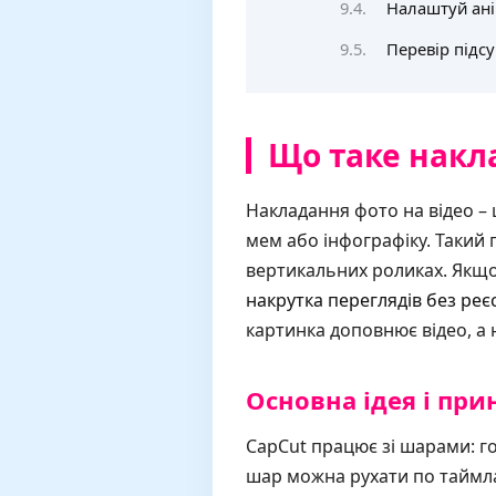
Налаштуй ані
Перевір підс
Що таке накла
Накладання фото на відео – 
мем або інфографіку. Такий 
вертикальних роликах. Якщо
накрутка переглядів без реєс
картинка доповнює відео, а 
Основна ідея і при
CapCut працює зі шарами: г
шар можна рухати по таймлай