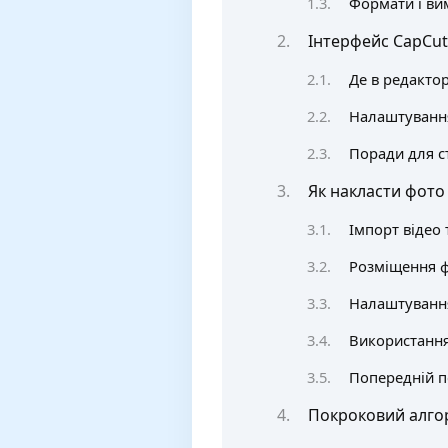
Формати і ви
Інтерфейс CapCut
Де в редакто
Налаштування 
Поради для с
Як накласти фото 
Імпорт відео 
Розміщення ф
Налаштування
Використання
Попередній п
Покроковий алго