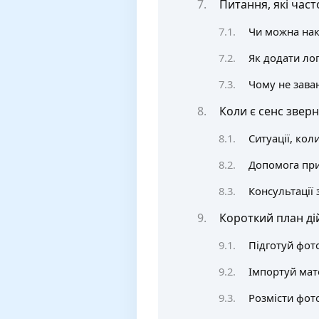
Питання, які част
Чи можна нак
Як додати ло
Чому не зава
Коли є сенс зверн
Ситуації, кол
Допомога при
Консультації 
Короткий план ді
Підготуй фото
Імпортуй мат
Розмісти фот