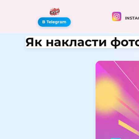
INSTA
В Telegram
Як накласти фото