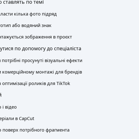
о ставлять по темі
ласти кілька фото підряд
готип або водяний знак
нтажується зображення в проєкт
утися по допомогу до спеціаліста
и потрібні просунуті візуальні ефекти
 комерційному монтажі для брендів
з оптимізації роликів для TikTok
й
 і відео
еріали в CapCut
о поверх потрібного фрагмента