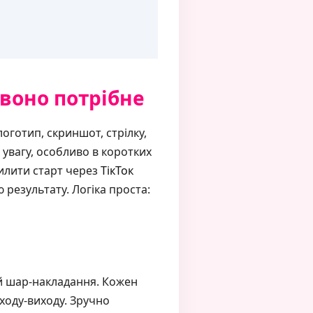
 воно потрібне
оготип, скриншот, стрілку,
 увагу, особливо в коротких
илити старт через
ТікТок
 результату. Логіка проста:
ій шар-накладання. Кожен
ходу-виходу. Зручно