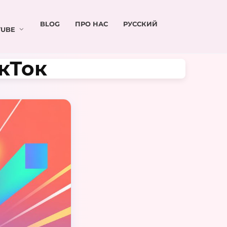
BLOG
ПРО НАС
РУССКИЙ
UBE
ікТок