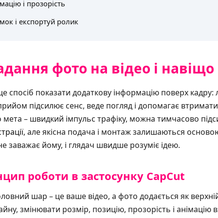
мацію і прозорість
умок і експортуй ролик
дання фото на відео і навіщо
це спосіб показати додаткову інформацію поверх кадру: л
прийом підсилює сенс, веде погляд і допомагає втримати
 мета – швидкий імпульс трафіку, можна тимчасово підс
трації
, але якісна подача і монтаж залишаються основою
не заважає йому, і глядач швидше розуміє ідею.
нцип роботи в застосунку CapCut
оловний шар – це ваше відео, а фото додається як верхн
ну, змінювати розмір, позицію, прозорість і анімацію в