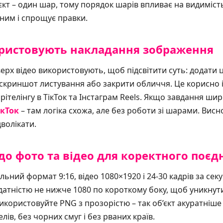
єкт – один шар, тому порядок шарів впливає на видимість
ним і спрощує правки.
ористовують накладання зображення
х відео використовують, щоб підсвітити суть: додати ці
 скриншот листування або закрити обличчя. Це корисно 
сторітелінгу в ТікТок та Інстаграм Reels. Якщо завдання ш
ікТок
– там логіка схожа, але без роботи зі шарами. Вис
дволікати.
до фото та відео для коректного поєд
льний формат 9:16, відео 1080×1920 і 24-30 кадрів за сек
здатністю не нижче 1080 по короткому боку, щоб уникнут
користовуйте PNG з прозорістю – так об’єкт акуратніше 
лів, без чорних смуг і без рваних країв.