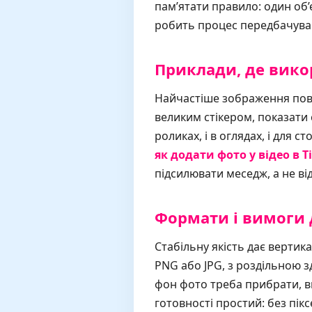
пам’ятати правило: один об’
робить процес передбачува
Приклади, де вик
Найчастіше зображення повер
великим стікером, показати
роликах, і в оглядах, і для 
як додати фото у відео в Т
підсилювати меседж, а не ві
Формати і вимоги 
Стабільну якість дає вертика
PNG або JPG, з роздільною 
фон фото треба прибрати, ви
готовності простий: без піксе