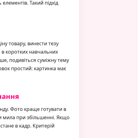
 елементів. Такий підхід
ну товару, винести тезу
і в коротких навчальних
ирше, подивіться суміжну тему
новок простий: картинка має
нання
унду. Фото краще готувати в
и мила при збільшенні. Якщо
стане в кадр. Критерій