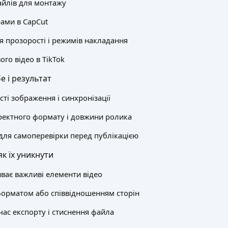
айлів для монтажу
рами в CapCut
 прозорості і режимів накладання
ого відео в TikTok
е і результат
ті зображення і синхронізації
ректного формату і довжини ролика
 для самоперевірки перед публікацією
як їх уникнути
ває важливі елементи відео
орматом або співвідношенням сторін
час експорту і стиснення файла