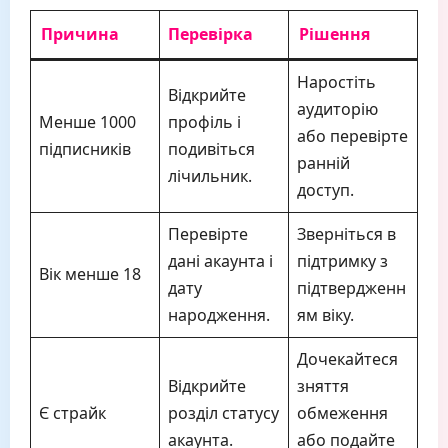
Причина
Перевірка
Рішення
Наростіть
Відкрийте
аудиторію
Менше 1000
профіль і
або перевірте
підписників
подивіться
ранній
лічильник.
доступ.
Перевірте
Зверніться в
дані акаунта і
підтримку з
Вік менше 18
дату
підтвердженн
народження.
ям віку.
Дочекайтеся
Відкрийте
зняття
Є страйк
розділ статусу
обмеження
акаунта.
або подайте