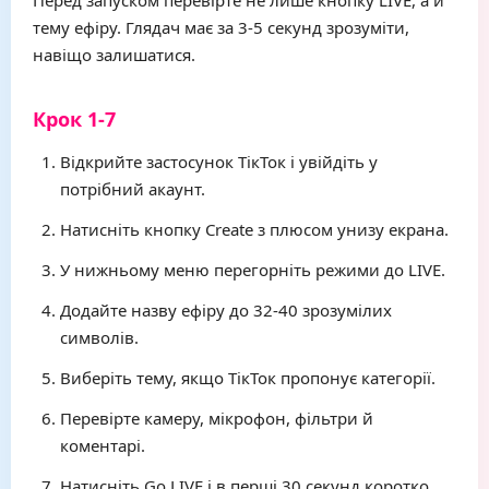
Перед запуском перевірте не лише кнопку LIVE, а й
тему ефіру. Глядач має за 3-5 секунд зрозуміти,
навіщо залишатися.
Крок 1-7
Відкрийте застосунок ТікТок і увійдіть у
потрібний акаунт.
Натисніть кнопку Create з плюсом унизу екрана.
У нижньому меню перегорніть режими до LIVE.
Додайте назву ефіру до 32-40 зрозумілих
символів.
Виберіть тему, якщо ТікТок пропонує категорії.
Перевірте камеру, мікрофон, фільтри й
коментарі.
Натисніть Go LIVE і в перші 30 секунд коротко