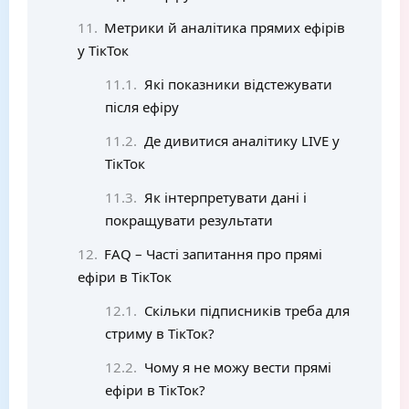
Метрики й аналітика прямих ефірів
у ТікТок
Які показники відстежувати
після ефіру
Де дивитися аналітику LIVE у
ТікТок
Як інтерпретувати дані і
покращувати результати
FAQ – Часті запитання про прямі
ефіри в ТікТок
Скільки підписників треба для
стриму в ТікТок?
Чому я не можу вести прямі
ефіри в ТікТок?