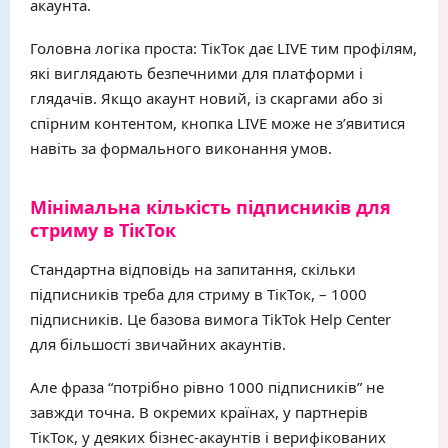
акаунта.
Головна логіка проста: ТікТок дає LIVE тим профілям,
які виглядають безпечними для платформи і
глядачів. Якщо акаунт новий, із скаргами або зі
спірним контентом, кнопка LIVE може не з’явитися
навіть за формального виконання умов.
Мінімальна кількість підписників для
стриму в ТікТок
Стандартна відповідь на запитання, скільки
підписників треба для стриму в ТікТок, – 1000
підписників. Це базова вимога TikTok Help Center
для більшості звичайних акаунтів.
Але фраза “потрібно рівно 1000 підписників” не
завжди точна. В окремих країнах, у партнерів
ТікТок, у деяких бізнес-акаунтів і верифікованих