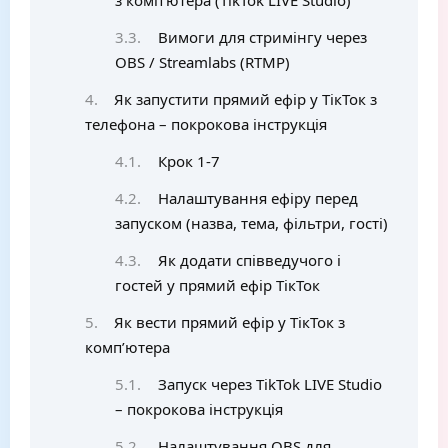
з комп’ютера (TikTok LIVE Studio)
Вимоги для стримінгу через
OBS / Streamlabs (RTMP)
Як запустити прямий ефір у ТікТок з
телефона – покрокова інструкція
Крок 1-7
Налаштування ефіру перед
запуском (назва, тема, фільтри, гості)
Як додати співведучого і
гостей у прямий ефір ТікТок
Як вести прямий ефір у ТікТок з
комп’ютера
Запуск через TikTok LIVE Studio
– покрокова інструкція
Налаштування OBS для