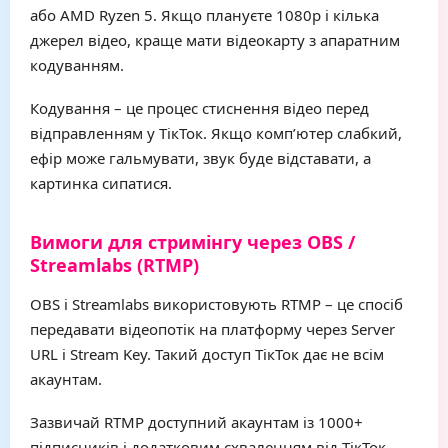
або AMD Ryzen 5. Якщо плануєте 1080p і кілька
джерел відео, краще мати відеокарту з апаратним
кодуванням.
Кодування – це процес стиснення відео перед
відправленням у ТікТок. Якщо комп’ютер слабкий,
ефір може гальмувати, звук буде відставати, а
картинка сипатися.
Вимоги для стримінгу через OBS /
Streamlabs (RTMP)
OBS і Streamlabs використовують RTMP – це спосіб
передавати відеопотік на платформу через Server
URL і Stream Key. Такий доступ ТікТок дає не всім
акаунтам.
Зазвичай RTMP доступний акаунтам із 1000+
підписників і додатковим схваленням від ТікТок.