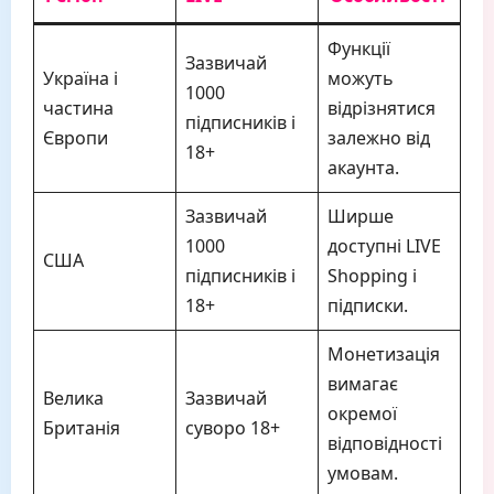
Функції
Зазвичай
Україна і
можуть
1000
частина
відрізнятися
підписників і
Європи
залежно від
18+
акаунта.
Зазвичай
Ширше
1000
доступні LIVE
США
підписників і
Shopping і
18+
підписки.
Монетизація
вимагає
Велика
Зазвичай
окремої
Британія
суворо 18+
відповідності
умовам.