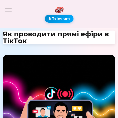
В Telegram
Як проводити прямі ефіри в
ТікТок