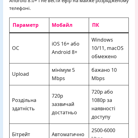
Android 8.0+ і не вести ефір на майже розрядженому
телефоні.
Параметр
Мобайл
ПК
Windows
iOS 16+ або
ОС
10/11, macOS
Android 8+
обмежено
мінімум 5
бажано 10
Upload
Mbps
Mbps
720p або
720p
Роздільна
1080p за
зазвичай
здатність
наявності
достатньо
доступу
2500-6000
Бітрейт
Автоматично