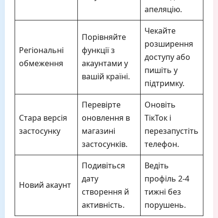
апеляцію.
Чекайте
Порівняйте
розширення
Регіональні
функції з
доступу або
обмеження
акаунтами у
пишіть у
вашій країні.
підтримку.
Перевірте
Оновіть
Стара версія
оновлення в
ТікТок і
застосунку
магазині
перезапустіть
застосунків.
телефон.
Подивіться
Ведіть
дату
профіль 2-4
Новий акаунт
створення й
тижні без
активність.
порушень.