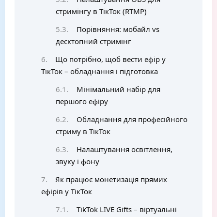
стримінгу в ТікТок (RTMP)
Порівняння: мобайл vs
десктопний стримінг
Що потрібно, щоб вести ефір у
ТікТок – обладнання і підготовка
Мінімальний набір для
першого ефіру
Обладнання для професійного
стриму в ТікТок
Налаштування освітлення,
звуку і фону
Як працює монетизація прямих
ефірів у ТікТок
TikTok LIVE Gifts – віртуальні