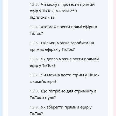
Чи можу я провести прямий
ефір у ТікТок, маючи 250
підписників?
Хто може вести прямі ефіри в
ТікТок?
Скільки можна заробити на
прямих ефірах у ТікТок?
Як довго можна вести прямий
ефір у ТікТок?
Чи можна вести стрим у ТікТок
з комп’ютера?
Що потрібно для стримінгу в
ТікТок з нуля?
Як зберегти прямий ефір у
ТікТок?