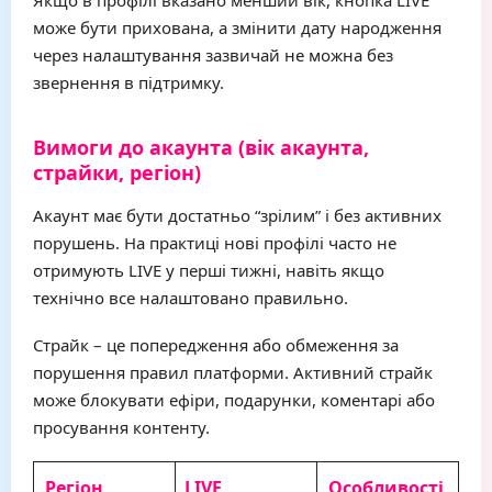
Якщо в профілі вказано менший вік, кнопка LIVE
може бути прихована, а змінити дату народження
через налаштування зазвичай не можна без
звернення в підтримку.
Вимоги до акаунта (вік акаунта,
страйки, регіон)
Акаунт має бути достатньо “зрілим” і без активних
порушень. На практиці нові профілі часто не
отримують LIVE у перші тижні, навіть якщо
технічно все налаштовано правильно.
Страйк – це попередження або обмеження за
порушення правил платформи. Активний страйк
може блокувати ефіри, подарунки, коментарі або
просування контенту.
Регіон
LIVE
Особливості