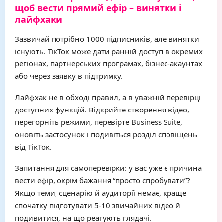
щоб вести прямий ефір – винятки і
лайфхаки
Зазвичай потрібно 1000 підписників, але винятки
існують. ТікТок може дати ранній доступ в окремих
регіонах, партнерських програмах, бізнес-акаунтах
або через заявку в підтримку.
Лайфхак не в обході правил, а в уважній перевірці
доступних функцій. Відкрийте створення відео,
перегорніть режими, перевірте Business Suite,
оновіть застосунок і подивіться розділ сповіщень
від ТікТок.
Запитання для самоперевірки: у вас уже є причина
вести ефір, окрім бажання “просто спробувати”?
Якщо теми, сценарію й аудиторії немає, краще
спочатку підготувати 5-10 звичайних відео й
подивитися, на що реагують глядачі.