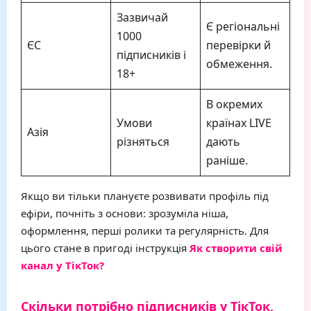
Зазвичай
Є регіональні
1000
ЄС
перевірки й
підписників і
обмеження.
18+
В окремих
Умови
країнах LIVE
Азія
різняться
дають
раніше.
Якщо ви тільки плануєте розвивати профіль під
ефіри, почніть з основи: зрозуміла ніша,
оформлення, перші ролики та регулярність. Для
цього стане в пригоді інструкція
Як створити свій
канал у ТікТок?
Скільки потрібно підписників у ТікТок,