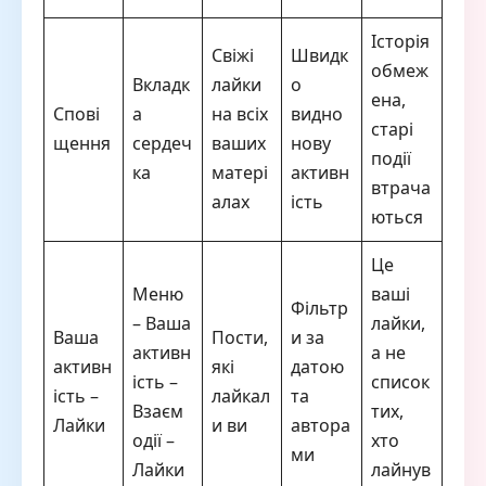
Історія
Свіжі
Швидк
обмеж
Вкладк
лайки
о
ена,
Спові
а
на всіх
видно
старі
щення
сердеч
ваших
нову
події
ка
матері
активн
втрача
алах
ість
ються
Це
Меню
ваші
Фільтр
– Ваша
лайки,
Ваша
Пости,
и за
активн
а не
активн
які
датою
ість –
список
ість –
лайкал
та
Взаєм
тих,
Лайки
и ви
автора
одії –
хто
ми
Лайки
лайнув