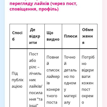
перегляду лайків (через пост,
сповіщення, профіль)
Де
Обме
Спосі
Що
відкр
Плюси
женн
б
видно
ити
я
Пост
Повни
Точно
Потріб
або
й
й
но
рілс –
список
деталь
відкри
Під
лічиль
лайкер
но по
вати
публік
ник
ів
одном
кожен
ацією
лайків/
конкре
у
пост
посила
тного
матері
окрем
ння “та
поста
алу
о
інші”