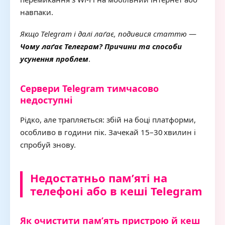
навпаки.
Якщо Telegram і далі лаґає, подивися статтю
—
Чому лаґає Телеграм? Причини та способи
усунення проблем
.
Сервери Telegram тимчасово
недоступні
Рідко, але трапляється: збій на боці платформи,
особливо в години пік. Зачекай 15–30 хвилин і
спробуй знову.
Недостатньо пам’яті на
телефоні або в кеші Telegram
Як очистити пам’ять пристрою й кеш