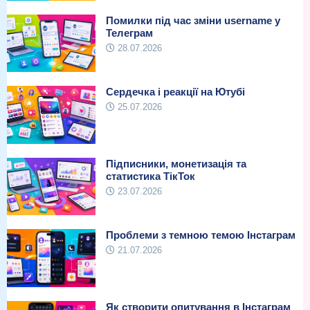
Помилки під час зміни username у
Телеграм
28.07.2026
Сердечка і реакції на Ютубі
25.07.2026
Підписники, монетизація та
статистика ТікТок
23.07.2026
Проблеми з темною темою Інстаграм
21.07.2026
Як створити опитування в Інстаграм