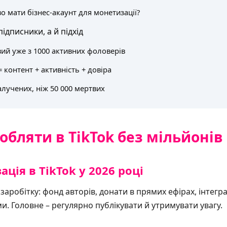
о мати бізнес-акаунт для монетизації?
ідписники, а й підхід
ий уже з 1000 активних фоловерів
 контент + активність + довіра
алучених, ніж 50 000 мертвих
бляти в TikTok без мільйонів
ція в TikTok у 2026 році
заробітку: фонд авторів, донати в прямих ефірах, інтеграц
. Головне – регулярно публікувати й утримувати увагу.