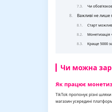
Чи обовʼязков
Важливі не лише п
Старт можлив
Монетизація =
Краще 5000 з
Чи можна заро
Як працює монетиза
TikTok пропонує різні шляхи 
магазин усередині платформи