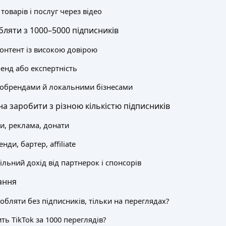
товарів і послуг через відео
ляти з 1000–5000 підписників
онтент із високою довірою
енд або експертність
робрендами й локальними бізнесами
 заробити з різною кількістю підписників
ри, реклама, донати
енди, бартер, affiliate
більний дохід від партнерок і спонсорів
ання
бляти без підписників, тільки на переглядах?
ть TikTok за 1000 переглядів?