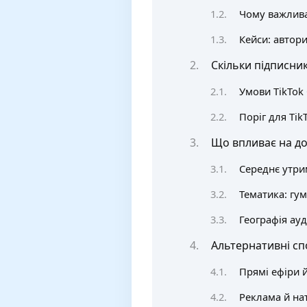
Чому важлива
Кейси: автори
Скільки підписник
Умови TikTok 
Поріг для Tik
Що впливає на дох
Середнє утрим
Тематика: гум
Географія ауд
Альтернативні сп
Прямі ефіри й
Реклама й нат