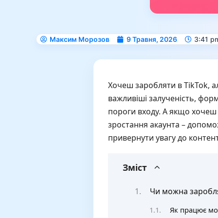
Максим Морозов
9 Травня, 2026
3:41 p
Хочеш заробляти в TikTok, ал
важливіші залученість, форма
пороги входу. А якщо хочеш
зростання акаунта – допом
привернути увагу до контент
Зміст
Чи можна заробля
Як працює мон