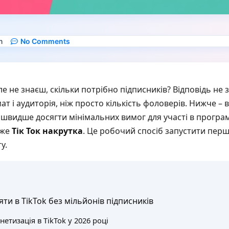
m
No Comments
е не знаєш, скільки потрібно підписників? Відповідь не 
т і аудиторія, ніж просто кількість фоловерів. Нижче – в
 швидше досягти мінімальних вимог для участі в програ
оже
Тік Ток накрутка
. Це робочий спосіб запустити перш
у.
ти в TikTok без мільйонів підписників
етизація в TikTok у 2026 році