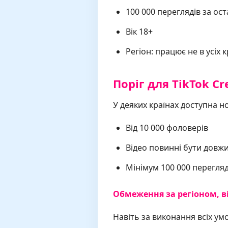
100 000 переглядів за ост
Вік 18+
Регіон: працює не в усіх 
Поріг для TikTok Cr
У деяких країнах доступна н
Від 10 000 фоловерів
Відео повинні бути довж
Мінімум 100 000 перегляд
Обмеження за регіоном, в
Навіть за виконання всіх ум