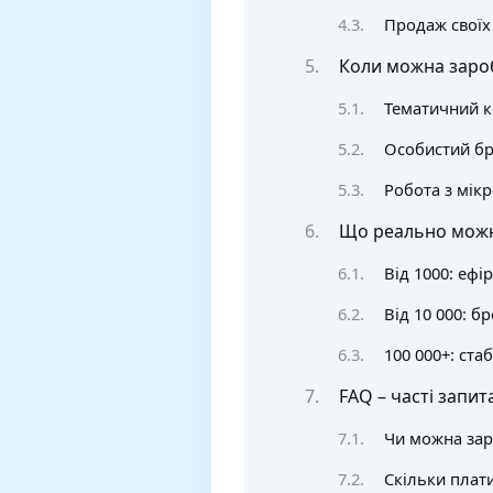
Продаж своїх 
Коли можна зароб
Тематичний к
Особистий бр
Робота з мік
Що реально можна
Від 1000: ефі
Від 10 000: бр
100 000+: ста
FAQ – часті запит
Чи можна заро
Скільки плати