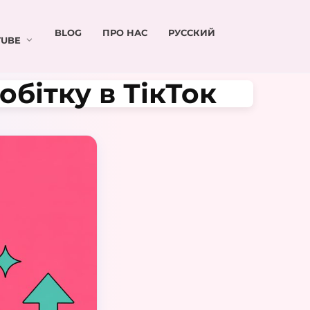
BLOG
ПРО НАС
РУССКИЙ
UBE
обітку в ТікТок