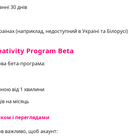
анні 30 днів
країнах (наприклад, недоступний в Україні та Білорусі)
eativity Program Beta
ова бета-програма:
иною від 1 хвилини
ів на місяць
іком і переглядами
ов важливо, щоб акаунт: