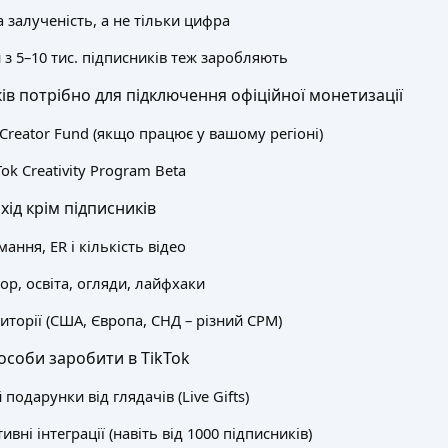
 залученість, а не тільки цифра
 з 5–10 тис. підписників теж заробляють
ів потрібно для підключення офіційної монетизації
Creator Fund (якщо працює у вашому регіоні)
Tok Creativity Program Beta
ід крім підписників
ання, ER і кількість відео
ор, освіта, огляди, лайфхаки
иторії (США, Європа, СНД – різний CPM)
особи заробити в TikTok
 подарунки від глядачів (Live Gifts)
ивні інтеграції (навіть від 1000 підписників)