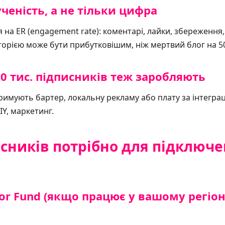
еність, а не тільки цифра
 на ER (engagement rate): коментарі, лайки, збереження,
торією може бути прибутковішим, ніж мертвий блог на 50
10 тис. підписників теж заробляють
мують бартер, локальну рекламу або плату за інтеграці
IY, маркетинг.
сників потрібно для підключе
or Fund (якщо працює у вашому регіон