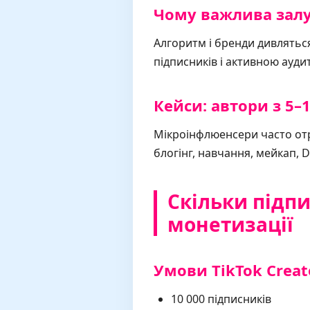
Чому важлива залуч
Алгоритм і бренди дивляться
підписників і активною ауди
Кейси: автори з 5–
Мікроінфлюенсери часто отри
блогінг, навчання, мейкап, D
Скільки підпи
монетизації
Умови TikTok Creat
10 000 підписників