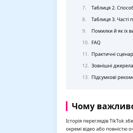
Таблиця 2. Спосо
Таблиця 3. Часті
Помилки й як їх 
FAQ
Практичні сценар
Зовнішні джерела
Підсумкові реком
Чому важливо 
Історія переглядів TikTok зб
окремі відео або повністю о