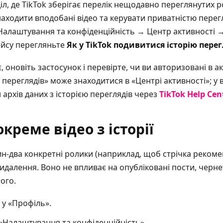
діл, де TikTok зберігає перелік нещодавно переглянутих 
находити вподобані відео та керувати приватністю перег
лаштування та конфіденційність → Центр активності → І
ейсу перегляньте
Як у TikTok подивитися історію перег
 оновіть застосунок і перевірте, чи ви авторизовані в ака
я переглядів» може знаходитися в «Центрі активності»; у
архів даних з історією переглядів через
TikTok Help Cen
креме відео з історії
н-два конкретні ролики (наприклад, щоб стрічка реком
видалення. Воно не впливає на опубліковані пости, черн
ого.
ь у «Профіль».
«Налаштування та конфіденційність».