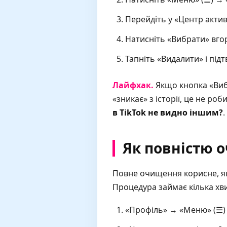
Перейдіть у «Центр актив
Натисніть «Вибрати» вгорі
Тапніть «Видалити» і підт
Лайфхак.
Якщо кнопка «Вибр
«зникає» з історії, це не р
в TikTok не видно іншим?
.
Як повністю о
Повне очищення корисне, як
Процедура займає кілька хви
«Профіль» → «Меню» (☰) 