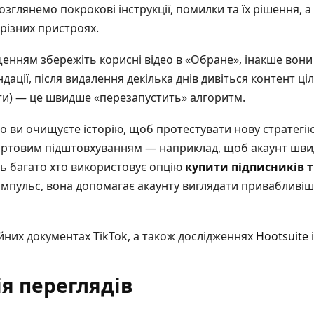
зглянемо покрокові інструкції, помилки та їх рішення, а
різних пристроях.
енням збережіть корисні відео в «Обране», інакше вон
ації, після видалення декілька днів дивіться контент ці
ти) — це швидше «перезапустить» алгоритм.
о ви очищуєте історію, щоб протестувати нову стратегі
тартовим підштовхуванням — наприклад, щоб акаунт шв
нь багато хто використовує опцію
купити підписників т
імпульс, вона допомагає акаунту виглядати привабливіши
йних документах TikTok, а також дослідженнях
Hootsuite
ія переглядів