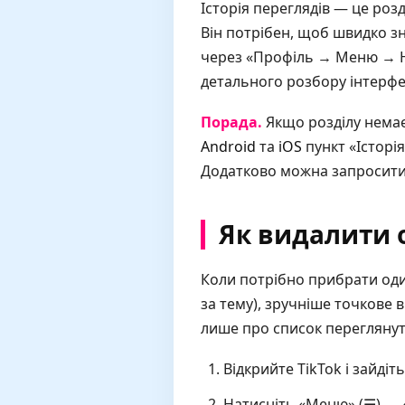
Історія переглядів — це роз
Він потрібен, щоб швидко з
через «Профіль → Меню → На
детального розбору інтерф
Порада.
Якщо розділу немає,
Android
та
iOS
пункт «Історі
Додатково можна запросити 
Як видалити о
Коли потрібно прибрати оди
за тему), зручніше точкове 
лише про список переглянут
Відкрийте TikTok і зайдіт
Натисніть «Меню» (☰) → 