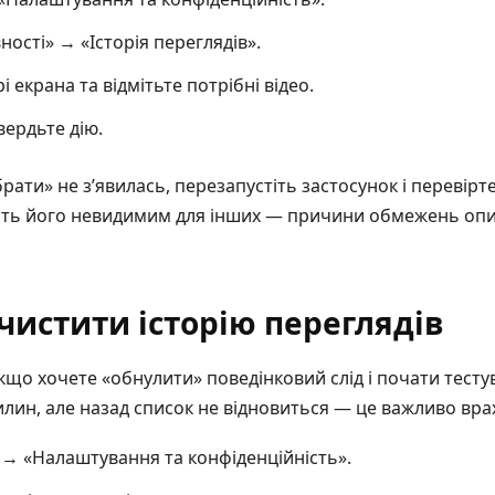
ності» → «Історія переглядів».
 екрана та відмітьте потрібні відео.
вердьте дію.
ати» не з’явилась, перезапустіть застосунок і перевірт
обить його невидимим для інших — причини обмежень опи
чистити історію переглядів
що хочете «обнулити» поведінковий слід і почати тесту
лин, але назад список не відновиться — це важливо вра
→ «Налаштування та конфіденційність».