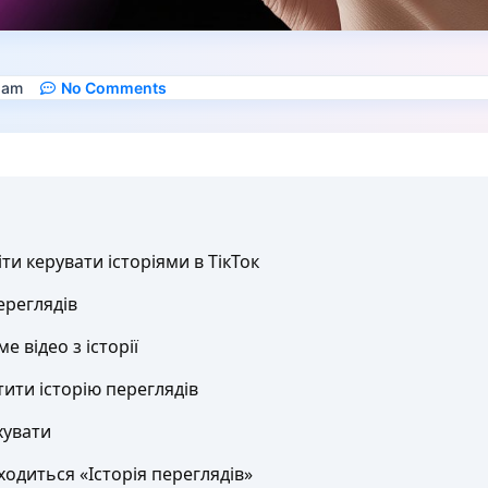
 am
No Comments
и керувати історіями в ТікТок
ереглядів
е відео з історії
ити історію переглядів
хувати
ходиться «Історія переглядів»