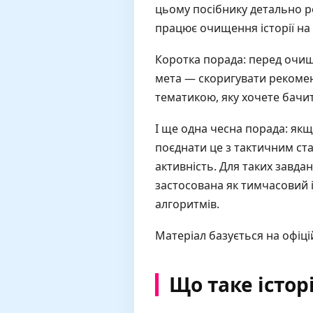
цьому посібнику детально ро
працює очищення історії на 
Коротка порада: перед очищ
мета — скоригувати рекоменд
тематикою, яку хочете бачи
І ще одна чесна порада: якщ
поєднати це з тактичним с
активність. Для таких завда
застосована як тимчасовий 
алгоритмів.
Матеріал базується на офіці
Що таке істор