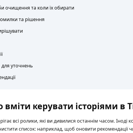
би очищення та коли їх обирати
 помилки та рішення
вирішувати
ії
 для уточнень
ендації
вміти керувати історіями в Т
ерігає всі ролики, які ви дивилися останнім часом. Іноді
чистити список: наприклад, щоб оновити рекомендації ч