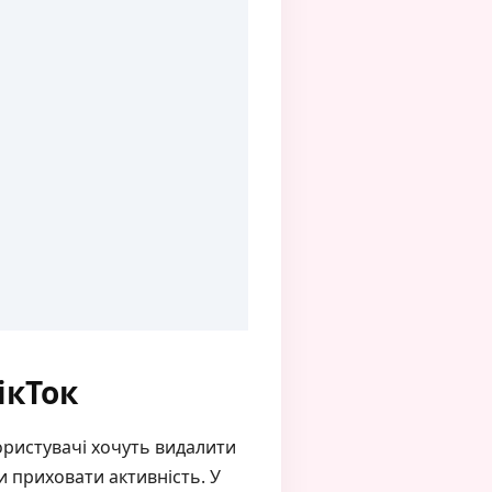
ікТок
 користувачі хочуть видалити
и приховати активність. У