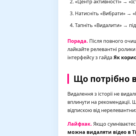
«Центр активності» → «Іс
Натисніть «Вибрати» → «
Тапніть «Видалити» → підт
Порада.
Після повного очи
лайкайте релевантні ролики
інтерфейсу з гайда
Як корис
Що потрібно 
Видалення з історії не видал
вплинути на рекомендації. Щ
відпискою від нерелевантни
Лайфхак.
Якщо сумніваєтесь
можна видаляти відео в T