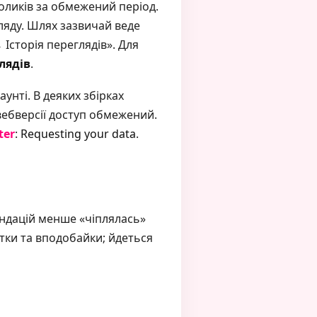
роликів за обмежений період.
ляду. Шлях зазвичай веде
сторія переглядів». Для
лядів
.
унті. В деяких збірках
 вебверсії доступ обмежений.
ter
:
Requesting your data
.
ендацій менше «чіплялась»
етки та вподобайки; йдеться