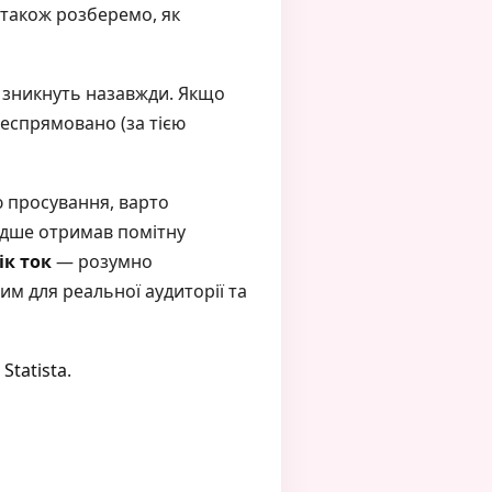
 також розберемо, як
и зникнуть назавжди. Якщо
леспрямовано (за тією
ю просування, варто
идше отримав помітну
ік ток
— розумно
м для реальної аудиторії та
і
Statista
.