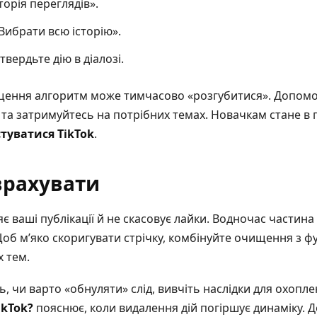
торія переглядів».
Вибрати всю історію».
вердьте дію в діалозі.
щення алгоритм може тимчасово «розгубитися». Допомо
 та затримуйтесь на потрібних темах. Новачкам стане в 
туватися TikTok
.
врахувати
яє ваші публікації й не скасовує лайки. Водночас частина
об м’яко скоригувати стрічку, комбінуйте очищення з фу
х тем.
, чи варто «обнуляти» слід, вивчіть наслідки для охопл
ikTok?
пояснює, коли видалення дій погіршує динаміку. До