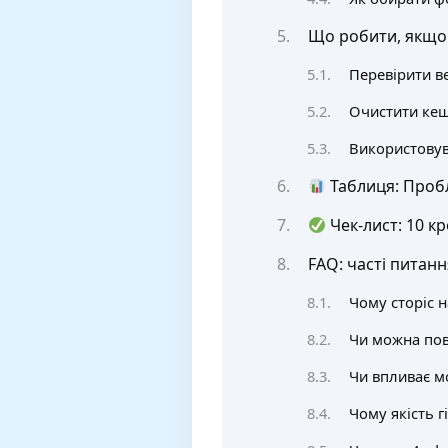
Що робити, якщо я
Перевірити в
Очистити кеш
Використовув
Таблиця: Проб
Чек-лист: 10 кр
FAQ: часті питанн
Чому сторіс н
Чи можна пов
Чи впливає мо
Чому якість г