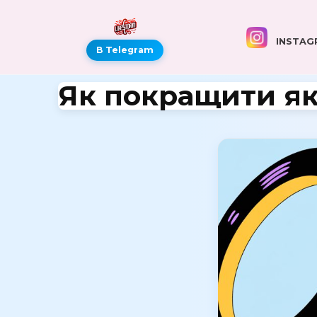
INSTAG
В Telegram
Як покращити які