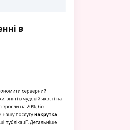
енні в
економити серверний
и, зняті в чудовій якості на
я зросли на 20%, бо
и нашу послугу
накрутка
і публікації. Детальніше