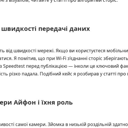
ні з візуалом, читайте у
статті про алгоритми сторіс
.
а швидкості передачі даних
ть від швидкості мережі. Якщо ви користуєтеся мобільн
ися. Я помітив, що при Wi-Fi з’єднанні сторіс зберігают
з Speedtest перед публікацією — інколи це ключовий фа
ість різко падала. Подібний кейс я розбирав у
статті про
ри Айфон і їхня роль
вості самої камери. Зйомка в низькій роздільній здатно