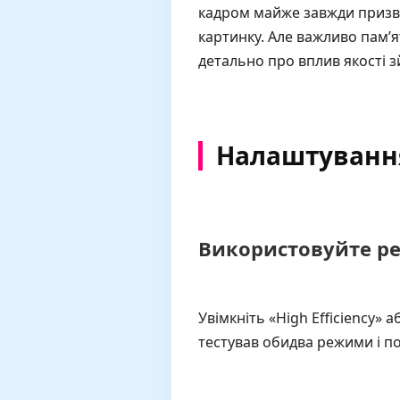
кадром майже завжди призво
картинку. Але важливо пам’я
детально про вплив якості з
Налаштування
Використовуйте ре
Увімкніть «High Efficiency»
тестував обидва режими і по