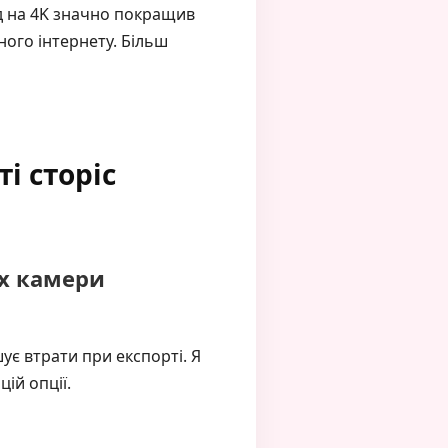
д на 4K значно покращив
ного інтернету. Більш
і сторіс
х камери
ує втрати при експорті. Я
ій опції.