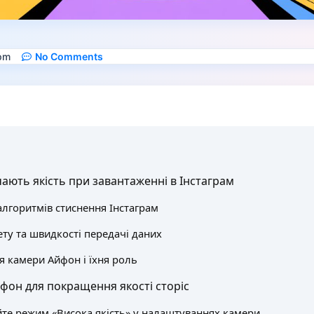
pm
No Comments
чають якість при завантаженні в Інстаграм
алгоритмів стиснення Інстаграм
ету та швидкості передачі даних
 камери Айфон і їхня роль
он для покращення якості сторіс
те режим «Висока якість» у налаштуваннях камери