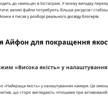
дить до «мильця» в Інстаграмі. У моєму випадку перехі
тати: великі файли потребують більше ресурсів і стабіль
йомки я писав у
розборі реального досвіду блогерів
.
 Айфон для покращення якост
жим «Висока якість» у налаштування
 або «Найкраща якість» у налаштуваннях камери. Це зменш
мітив, що сторіс виглядають чіткішими при активованій ц