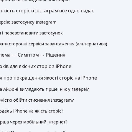
кість сторіс в Інстаграм все одно падає
ерсію застосунку Instagram
 і перевстановити застосунок
ати сторонні сервіси завантаження (альтернатива)
лема → Симптом → Рішення
оків для якісних сторіс з iPhone
я про покращення якості сторіс на iPhone
а Айфоні виглядають гірше, ніж у галереї?
ністю обійти стиснення Instagram?
дель iPhone на якість сторіс?
ірша через мобільний інтернет?