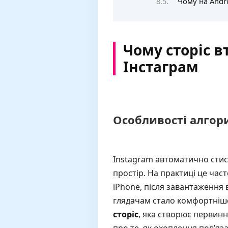
Чому на Andro
Чому сторіс в
Інстаграм
Особливості алгор
Instagram автоматично стис
простір. На практиці це часто
iPhone, після завантаження 
глядачам стало комфортніше
сторіс
, яка створює первинн