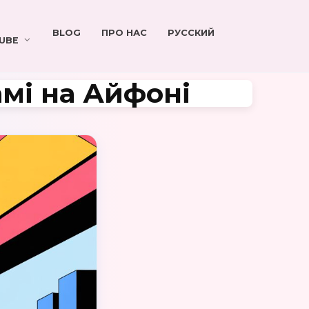
BLOG
ПРО НАС
РУССКИЙ
UBE
амі на Айфоні