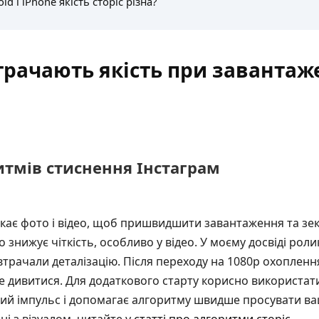
id і iPhone якість сторіс різна?
трачають якість при завантаж
итмів стиснення Інстаграм
кає фото і відео, щоб пришвидшити завантаження та з
 знижує чіткість, особливо у відео. У моєму досвіді ролик
втрачали деталізацію. Після переходу на 1080p охопленн
 дивитися. Для додаткового старту корисно використат
ий імпульс і допомагає алгоритму швидше просувати ваш