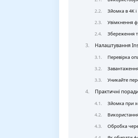
Зйомка в 4K і
Увімкнення ф
Збереження т
Налаштування Ins
Перевірка оп
Завантаження 
Уникайте пере
Практичні поради
Зйомка при х
Використання 
Обробка чере
Як обирати ф