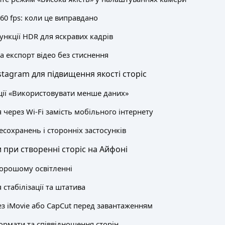
 60 fps: коли це виправдано
ункції HDR для яскравих кадрів
а експорт відео без стиснення
tagram для підвищення якості сторіс
ції «Використовувати менше даних»
через Wi-Fi замість мобільного інтернету
сохранень і сторонніх застосунків
 при створенні сторіс на Айфоні
орошому освітленні
стабілізації та штатива
з iMovie або CapCut перед завантаженням
ормати та співвідношення сторін