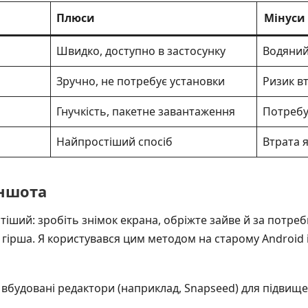
Плюси
Мінуси
Швидко, доступно в застосунку
Водяний
Зручно, не потребує установки
Ризик вт
Гнучкість, пакетне завантаження
Потребу
Найпростіший спосіб
Втрата я
іншота
ший: зробіть знімок екрана, обріжте зайве й за потреби
гірша. Я користувався цим методом на старому Android і
вбудовані редактори (наприклад, Snapseed) для підвищен