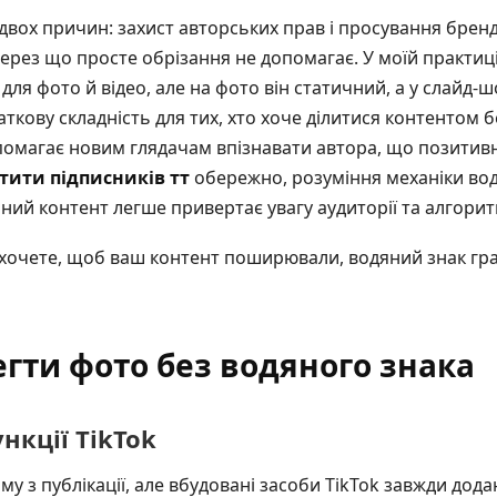
 двох причин: захист авторських прав і просування бренд
через що просте обрізання не допомагає. У моїй практиц
ля фото й відео, але на фото він статичний, а у слайд-шо
ткову складність для тих, хто хоче ділитися контентом бе
омагає новим глядачам впізнавати автора, що позитив
тити підписників тт
обережно, розуміння механіки вод
ваний контент легше привертає увагу аудиторії та алгорит
 хочете, щоб ваш контент поширювали, водяний знак гра
егти фото без водяного знака
нкції TikTok
 з публікації, але вбудовані засоби TikTok завжди дода