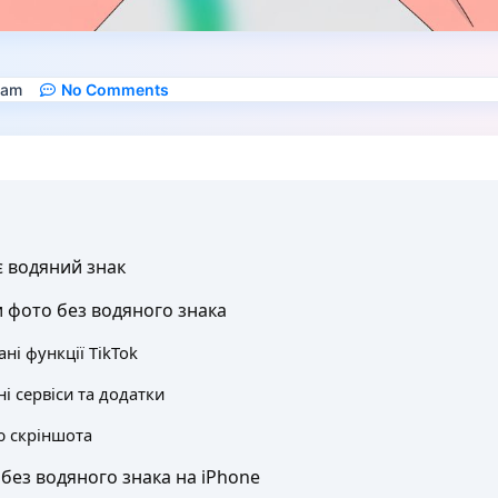
 am
No Comments
є водяний знак
 фото без водяного знака
ні функції TikTok
і сервіси та додатки
ю скріншота
 без водяного знака на iPhone