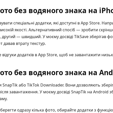
ото без водяного знака на iPh
вати спеціальні додатки, які доступні в App Store. Напр
 високій якості. Альтернативний спосіб — зробити скрінш
 другий — швидший. У моєму досвіді TikSave зберігав фо
от давав втрату текстур.
відгуки додатків в App Store, щоб не завантажити низьк
ото без водяного знака на And
и SnapTik або TikTok Downloader. Вони дозволяють збері
 після завантаження. У моєму досвіді SnapTik на Android 
аму.
берегти одразу кілька фото, обирайте додатки з функці