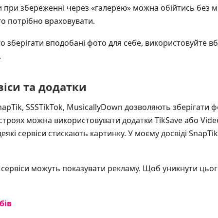
 при збереженні через «галерею» можна обійтись без міт
о потрібно враховувати.
 зберігати вподобані фото для себе, використовуйте в
.
віси та додатки
apTik, SSSTikTok, MusicallyDown дозволяють зберігати ф
строях можна використовувати додатки TikSave або Video
еякі сервіси стискають картинку. У моєму досвіді SnapTik
сервіси можуть показувати рекламу. Щоб уникнути цьог
бів