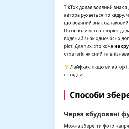
TikTok додає водяний знак з
автора рухається по кадру, 
що водяний знак однаковий д
Ця особливість створює дода
водяний знак одночасно доп
ріст. Для тих, хто хоче
накру
стратегії: якісний та впізна
Лайфхак: якщо ви автор і
як підпис.
Способи збер
Через вбудовані фу
Можна зберегти фото напряму