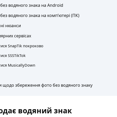
 без водяного знака на Android
без водяного знака на комп’ютері (ПК)
чні нюанси
лярних сервісах
тися SnapTik покроково
ися SSSTikTok
тися MusicallyDown
и щодо збереження фото без водяного знаку
додає водяний знак