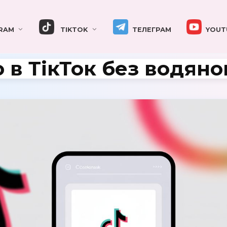
RAM
TIKTOK
ТЕЛЕГРАМ
YOUT
 в ТікТок без водяно