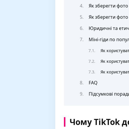
Як зберегти фото
Як зберегти фото 
Юридичні та ети
Міні-гіди по попу
Як користува
Як користуват
Як користува
FAQ
Підсумкові порад
Чому TikTok 