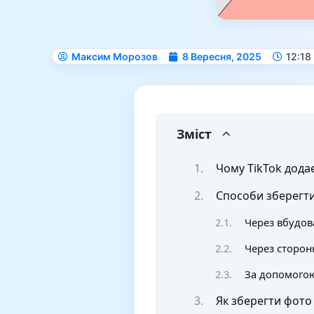
Максим Морозов
8 Вересня, 2025
12:18
Зміст
Чому TikTok дода
Способи зберегти
Через вбудова
Через сторонн
За допомого
Як зберегти фото