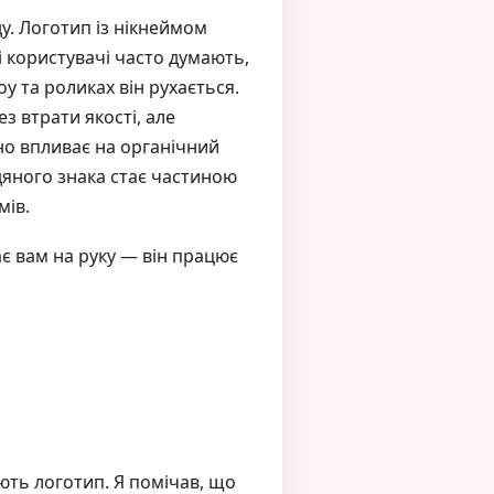
у. Логотип із нікнеймом
і користувачі часто думають,
у та роликах він рухається.
з втрати якості, але
но впливає на органічний
яного знака стає частиною
мів.
є вам на руку — він працює
ють логотип. Я помічав, що