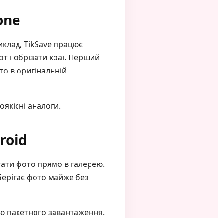
one
иклад, TikSave працює
от і обрізати краї. Перший
то в оригінальній
оякісні аналоги.
roid
гати фото прямо в галерею.
зберігає фото майже без
єю пакетного завантаження.