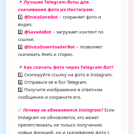
📌
Лучшие Telegram-боты для
скачивания фото из Инстаграм:
1️⃣
@InstaSaveBot
– сохраняет фото и
видео.
2️⃣
@SaveAsBot
– загружает контент по
ссылке.
3️⃣
@InstaDownloaderBot
– позволяет
скачивать Reels и
сторис
.
📌
Как скачать фото через Telegram-бот?
1️⃣ Скопируйте ссылку на фото в Instagram.
2️⃣ Отправьте её в бот
Telegram
.
3️⃣ Получите изображение в ответном
сообщении и сохраните его.
✅
Почему не обновляется Instagram?
Если
Instagram не обновляется, это может
препятствовать не только получению
новых функций, но и скачиванию фото с