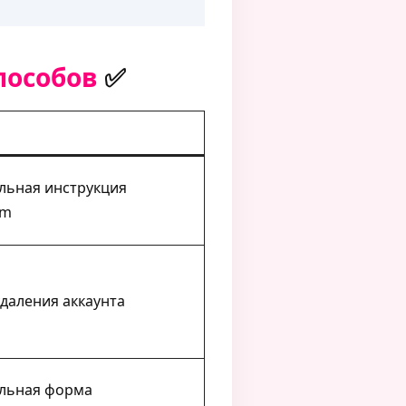
пособов
✅
ьная инструкция
am
даления аккаунта
льная форма