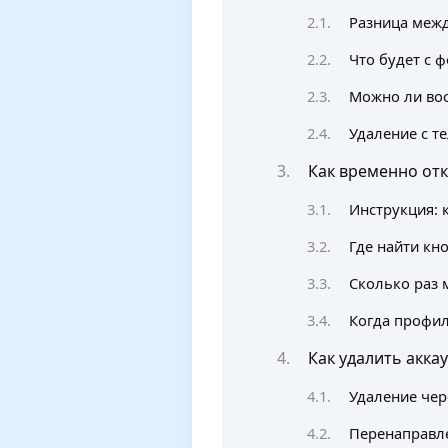
Разница меж
Что будет с 
Можно ли вос
Удаление с те
Как временно от
Инструкция: 
Где найти кн
Сколько раз 
Когда профил
Как удалить акка
Удаление чер
Перенаправл