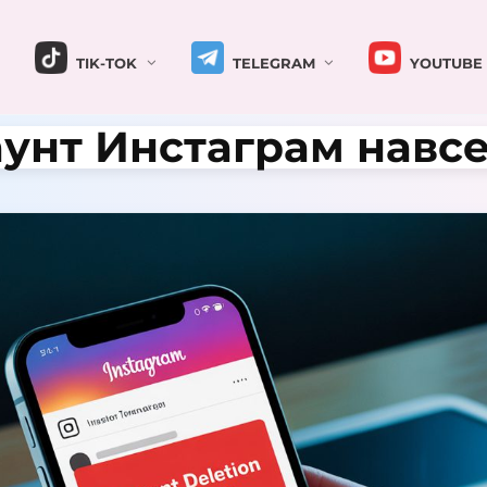
TIK-TOK
TELEGRAM
YOUTUBE
аунт Инстаграм навс