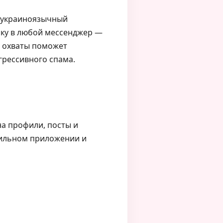
и украиноязычный
лку в любой мессенджер —
ть охваты поможет
грессивного спама.
а профили, посты и
бильном приложении и