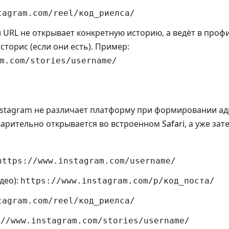
tagram.com/reel/код_риелса/
ой URL не открывает конкретную историю, а ведёт в про
сторис (если они есть). Пример:
m.com/stories/username/
Instagram не различает платформу при формировании а
дварительно открывается во встроенном
Safari
, а уже за
https://www.instagram.com/username/
део):
https://www.instagram.com/p/код_поста/
tagram.com/reel/код_риелса/
://www.instagram.com/stories/username/