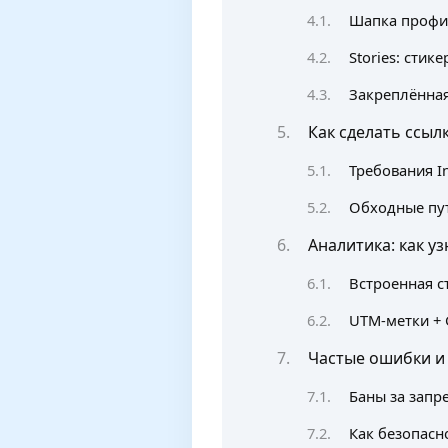
Шапка профил
Stories: стик
Закреплённая
Как сделать ссыл
Требования I
Обходные пут
Аналитика: как уз
Встроенная ст
UTM‑метки + G
Частые ошибки и
Баны за запр
Как безопасн