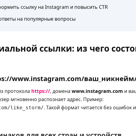
ормить ссылку на Instagram и повысить CTR
 ответы на популярные вопросы
альной ссылки: из чего состо
ps://www.instagram.com/ваш_никнейм
из протокола
https://
, домена
www.instagram.com
и ва
узер мгновенно распознает адрес. Пример:
. Такой формат читается без ошибок 
com/like_storm/
наков для всех стран и устройств