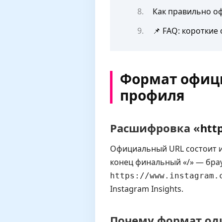
Как правильно оф
📌 FAQ: короткие
Формат офици
профиля
Расшифровка «
htt
Официальный URL состоит 
конец финальный «/» — бра
https://www.instagram.
Instagram Insights.
Почему формат оди