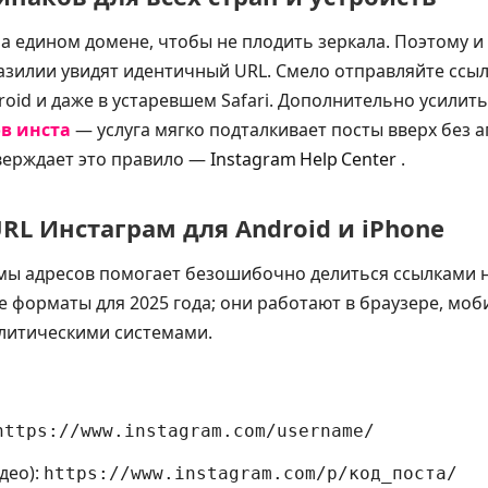
на едином домене, чтобы не плодить зеркала. Поэтому 
разилии увидят идентичный URL. Смело отправляйте ссы
droid и даже в устаревшем Safari. Дополнительно усили
в инста
— услуга мягко подталкивает посты вверх без а
верждает это правило —
Instagram Help Center
.
RL Инстаграм для Android и iPhone
ы адресов помогает безошибочно делиться ссылками н
е форматы для 2025 года; они работают в браузере, мо
литическими системами.
https://www.instagram.com/username/
део):
https://www.instagram.com/p/код_поста/