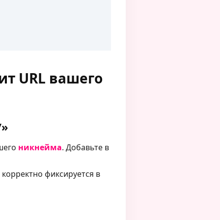
ит URL вашего
/»
шего
никнейма
. Добавьте в
и корректно фиксируется в