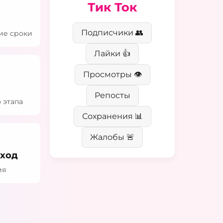
Тик Ток
Подписчики 👥
ие сроки
Лайки 👍
Просмотры 👁️
о
Репосты
 этапа
Сохранения 📊
Жалобы 🚨
ход
ия