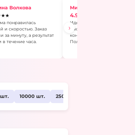
ина Волкова
Михаил Степаненко
4.9
★★★
★★★★★
ма понравилась
Идеальный вариант, когда н
›
й и скоростью. Заказ
быстро усилить эффект от
 за минуту, а результат
контентной кампании.
 в течение часа.
Пользуюсь регулярно.
 шт.
10000 шт.
25000 шт.
50 тыс. шт.
1