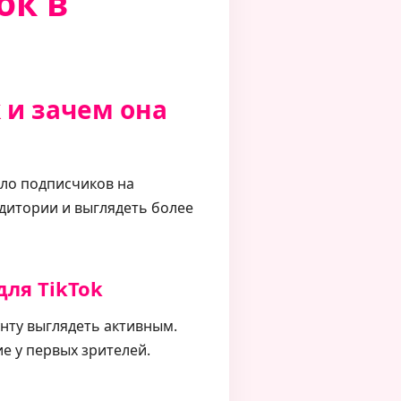
ок в
к и зачем она
сло подписчиков на
удитории и выглядеть более
ля TikTok
нту выглядеть активным.
е у первых зрителей.