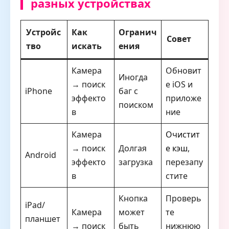
разных устройствах
Устройс
Как
Огранич
Совет
тво
искать
ения
Камера
Обновит
Иногда
→ поиск
е iOS и
iPhone
баг с
эффекто
приложе
поиском
в
ние
Камера
Очистит
→ поиск
Долгая
е кэш
,
Android
эффекто
загрузка
перезапу
в
стите
Кнопка
Проверь
iPad/
Камера
может
те
планшет
→ поиск
быть
нижнюю