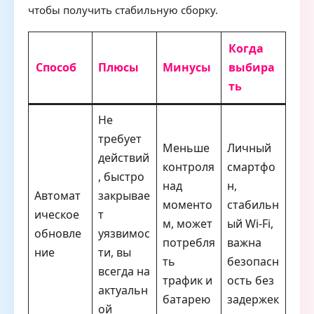
чтобы получить стабильную сборку.
Когда
Способ
Плюсы
Минусы
выбира
ть
Не
требует
Меньше
Личный
действий
контроля
смартфо
, быстро
над
н,
Автомат
закрывае
моменто
стабильн
ическое
т
м, может
ый Wi-Fi,
обновле
уязвимос
потребля
важна
ние
ти, вы
ть
безопасн
всегда на
трафик и
ость без
актуальн
батарею
задержек
ой