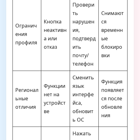
Провери
ть
Снимают
Кнопка
нарушен
ся
Огранич
неактивн
ия,
временн
ения
а или
подтверд
ые
профиля
отказ
ить
блокиро
почту/
вки
телефон
Сменить
Функция
Функции
язык
Регионал
появляет
нет на
интерфе
ьные
ся после
устройст
йса,
отличия
обновле
ве
обновит
ния
ь ОС
Нажать