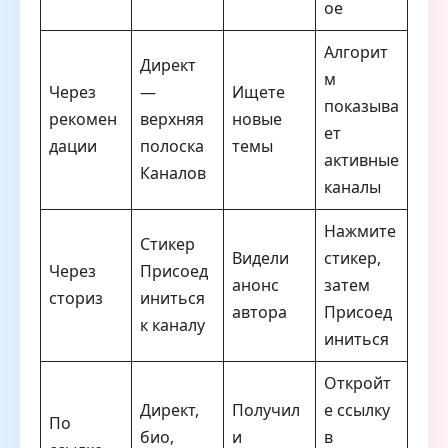
ое
Алгорит
Директ
м
Через
—
Ищете
показыва
рекомен
верхняя
новые
ет
дации
полоска
темы
активные
Каналов
каналы
Нажмите
Стикер
Видели
стикер,
Через
Присоед
анонс
затем
сториз
иниться
автора
Присоед
к каналу
иниться
Откройт
Директ,
Получил
е ссылку
По
био,
и
в