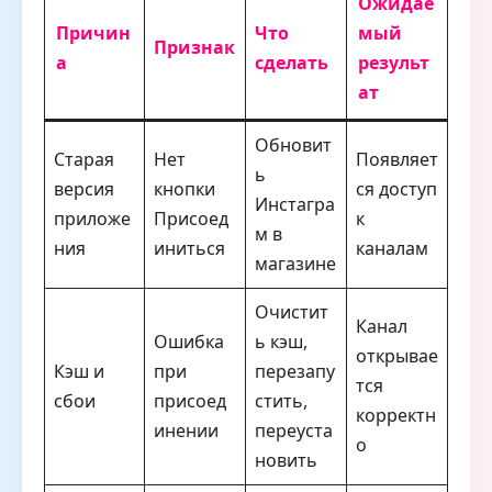
Ожидае
Причин
Что
мый
Признак
а
сделать
результ
ат
Обновит
Старая
Нет
Появляет
ь
версия
кнопки
ся доступ
Инстагра
приложе
Присоед
к
м в
ния
иниться
каналам
магазине
Очистит
Канал
Ошибка
ь кэш,
открывае
Кэш и
при
перезапу
тся
сбои
присоед
стить,
корректн
инении
переуста
о
новить