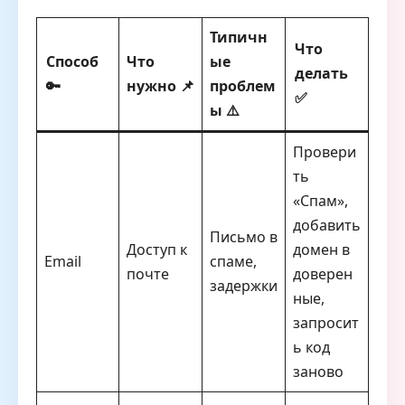
Типичн
Что
Способ
Что
ые
делать
🔑
нужно 📌
проблем
✅
ы ⚠️
Провери
ть
«Спам»,
добавить
Письмо в
Доступ к
домен в
Email
спаме,
почте
доверен
задержки
ные,
запросит
ь код
заново