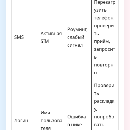
Перезагр
узить
телефон,
провери
Роуминг,
Активная
ть
SMS
слабый
SIM
приём,
сигнал
запросит
ь
повторн
о
Провери
ть
раскладк
у,
Имя
Ошибка
попробо
Логин
пользова
в нике
вать
теля