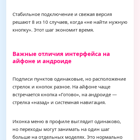
Стабильное подключение и свежая версия
решают 8 из 10 случаев, когда «не найти нужную
кнопку». Этот шаг экономит время.
Важные отличия интерфейса на
айфоне и андроиде
Подписи пунктов одинаковые, но расположение
стрелок и кнопок разное. На айфоне чаще
встречается кнопка «Готово», на андроиде —
стрелка «назад» и системная навигация.
Иконка меню в профиле выглядит одинаково,
но переходы могут занимать на один шаг
больше на отдельных моделях. Это нормально