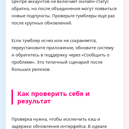
Центре аккаунтов не включает онлайн-статус
обратно, но после объединения могут появиться
новые подпункты. Проверьте тумблеры ещё раз
после крупных обновлений.
Если тумблер исчез или не сохраняется,
переустановите приложение, обновите систему
и обратитесь в поддержку через «Сообщить о
проблеме». Это типичный сценарий после
больших релизов.
Как проверить себя и
результат
Проверка нужна, чтобы исключить кэш и
задержки обновления интерфейса. В идеале