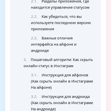
Разделы приложения, где
находится управление статусом
Как убедиться, что вы
используете последнюю версию
приложения
Важные отличия
интерфейса на айфоне и
андроиде
Пошаговый алгоритм: Как скрыть
онлайн-статус в Инстаграм
Инструкция для айфонов
(Как скрыть онлайн в Инстаграме
На айфоне)
Инструкция для андроида
(Как скрыть онлайн в Инстаграме
На андроиде)