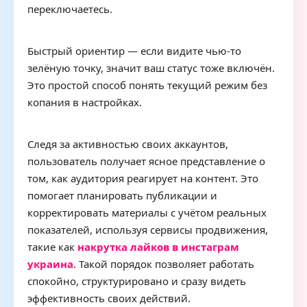
переключаетесь.
Быстрый ориентир — если видите чью-то
зелёную точку, значит ваш статус тоже включён.
Это простой способ понять текущий режим без
копания в настройках.
Следя за активностью своих аккаунтов,
пользователь получает ясное представление о
том, как аудитория реагирует на контент. Это
помогает планировать публикации и
корректировать материалы с учётом реальных
показателей, используя сервисы продвижения,
такие как
накрутка лайков в инстаграм
украина
. Такой порядок позволяет работать
спокойно, структурировано и сразу видеть
эффективность своих действий.