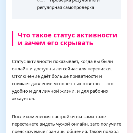
регулярная самопроверка
Что такое статус активности
и зачем его скрывать
Статус активности показывает, когда вы были
онлайн и доступны ли сейчас для переписки.
Отключение даёт больше приватности и
снижает давление мгновенных ответов — это
удобно и для личной жизни, и для рабочих
аккаунтов.
После изменения настройки вы сами тоже
перестанете видеть чужой онлайн, зато получите
предсказуемые границы общения. Такой подход