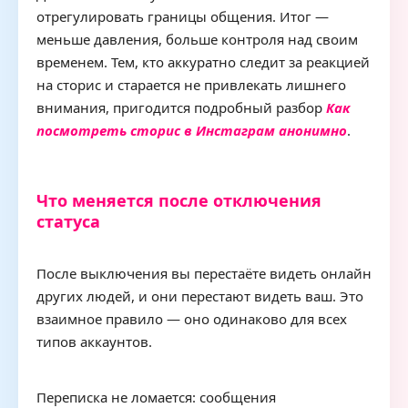
отрегулировать границы общения. Итог —
меньше давления, больше контроля над своим
временем. Тем, кто аккуратно следит за реакцией
на сторис и старается не привлекать лишнего
внимания, пригодится подробный разбор
Как
посмотреть сторис в Инстаграм анонимно
.
Что меняется после отключения
статуса
После выключения вы перестаёте видеть онлайн
других людей, и они перестают видеть ваш. Это
взаимное правило — оно одинаково для всех
типов аккаунтов.
Переписка не ломается: сообщения