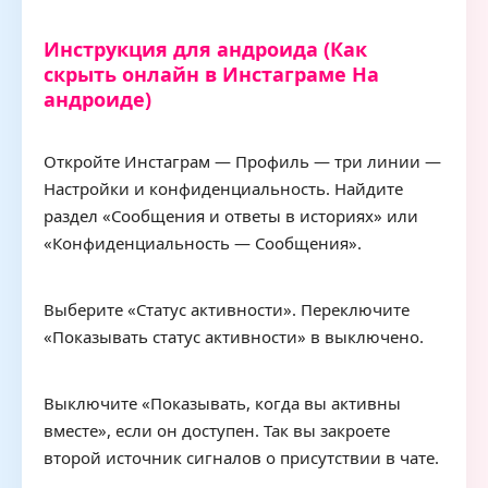
Инструкция для андроида (Как
скрыть онлайн в Инстаграме На
андроиде)
Откройте Инстаграм — Профиль — три линии —
Настройки и конфиденциальность. Найдите
раздел «Сообщения и ответы в историях» или
«Конфиденциальность — Сообщения».
Выберите «Статус активности». Переключите
«Показывать статус активности» в выключено.
Выключите «Показывать, когда вы активны
вместе», если он доступен. Так вы закроете
второй источник сигналов о присутствии в чате.