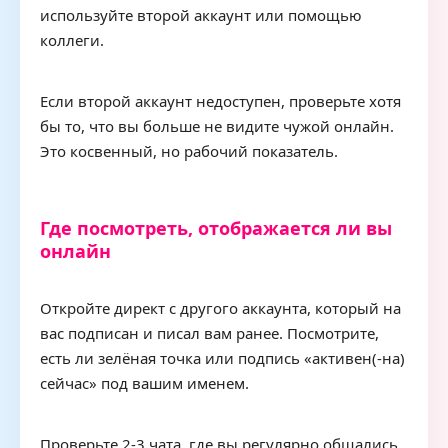
используйте второй аккаунт или помощью
коллеги.
Если второй аккаунт недоступен, проверьте хотя
бы то, что вы больше не видите чужой онлайн.
Это косвенный, но рабочий показатель.
Где посмотреть, отображается ли вы
онлайн
Откройте директ с другого аккаунта, который на
вас подписан и писал вам ранее. Посмотрите,
есть ли зелёная точка или подпись «активен(-на)
сейчас» под вашим именем.
Проверьте 2-3 чата, где вы регулярно общались.