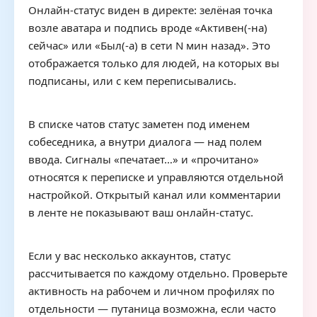
Онлайн-статус виден в директе: зелёная точка
возле аватара и подпись вроде «Активен(-на)
сейчас» или «Был(-а) в сети N мин назад». Это
отображается только для людей, на которых вы
подписаны, или с кем переписывались.
В списке чатов статус заметен под именем
собеседника, а внутри диалога — над полем
ввода. Сигналы «печатает…» и «прочитано»
относятся к переписке и управляются отдельной
настройкой. Открытый канал или комментарии
в ленте не показывают ваш онлайн-статус.
Если у вас несколько аккаунтов, статус
рассчитывается по каждому отдельно. Проверьте
активность на рабочем и личном профилях по
отдельности — путаница возможна, если часто