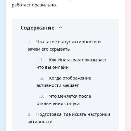
работает правильно.
Содержание
Что такое статус активности и
зачем его скрывать
Как Инстаграм показывает,
что вы онлайн
Когда отображение
активности мешает
Что меняется после
отключения статуса
Подготовка: где искать настройки
активности