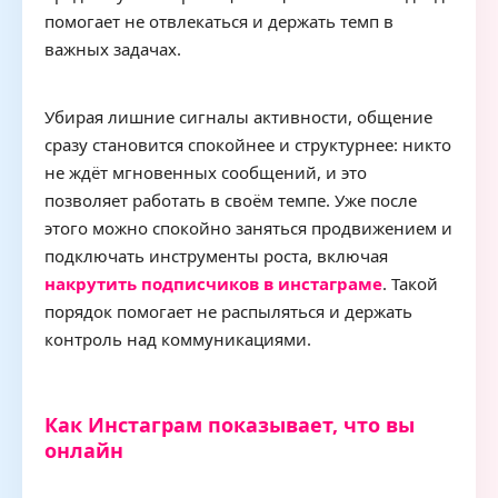
помогает не отвлекаться и держать темп в
важных задачах.
Убирая лишние сигналы активности, общение
сразу становится спокойнее и структурнее: никто
не ждёт мгновенных сообщений, и это
позволяет работать в своём темпе. Уже после
этого можно спокойно заняться продвижением и
подключать инструменты роста, включая
накрутить подписчиков в инстаграме
. Такой
порядок помогает не распыляться и держать
контроль над коммуникациями.
Как Инстаграм показывает, что вы
онлайн