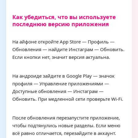
Как убедиться, что вы используете
последнюю версию приложения
На айфоне откройте App Store — Профиль —
Обновления — найдите Инстаграм — Обновить.
Если кнопки нет, значит версия актуальна.
На андроиде зайдите в Google Play — значок
профиля — Управление приложениями —
Доступные обновления — Инстаграм —
Обновить. При медленной сети проверьте Wi-Fi.
После обновления перезапустите приложение,
чтобы подтянулись новые разделы. Если меню
всё равно отличается, перезайдите в аккаунт.