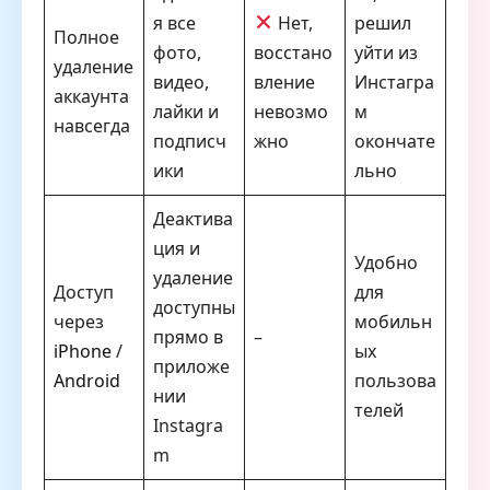
я все
Нет,
решил
Полное
фото,
восстано
уйти из
удаление
видео,
вление
Инстагра
аккаунта
лайки и
невозмо
м
навсегда
подписч
жно
окончате
ики
льно
Деактива
ция и
Удобно
удаление
Доступ
для
доступны
через
мобильн
прямо в
–
iPhone
/
ых
приложе
Android
пользова
нии
телей
Instagra
m