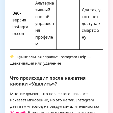
Альтерна
тивный
Для тех, у
Веб-
способ
кого нет
версия
управлен
–
доступа к
instagra
ия
смартфо
m.com
профиле
ну
м
Официальная справка:
Instagram Help —
Деактивация или удаление
Что происходит после нажатия
кнопки «Удалить»?
Многие думают, что после этого шага все
исчезает мгновенно, но это не так. Instagram
дает вам «период на раздумья» длительностью
30 дней
. В течение этого месяца ваш аккаунт