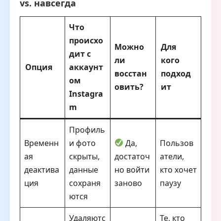
vs. навсегда
Что
происхо
Можно
Для
дит с
ли
кого
Опция
аккаунт
восстан
подход
ом
овить?
ит
Instagra
m
Профиль
Временн
и фото
Да,
Пользов
ая
скрыты,
достаточ
атели,
деактива
данные
но войти
кто хочет
ция
сохраня
заново
паузу
ются
Удаляютс
Те, кто