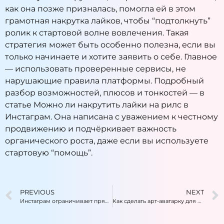
как она позже призналась, помогла ей в этом
грамотная
накрутка лайков
, чтобы “подтолкнуть”
ролик к стартовой волне вовлечения. Такая
стратегия может быть особенно полезна, если вы
только начинаете и хотите заявить о себе. Главное
— использовать проверенные сервисы, не
нарушающие правила платформы. Подробный
разбор возможностей, плюсов и тонкостей — в
статье
Можно ли накрутить лайки на рилс в
Инстаграм
. Она написана с уважением к честному
продвижению и подчёркивает важность
органического роста, даже если вы используете
стартовую “помощь”.
PREVIOUS
NEXT
Инстаграм ограничивает прямые трансляции для авторов с 1000 и более подписчиками
Как сделать арт-аватарку для Инстаграм