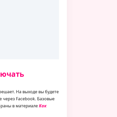
лючать
решает. На выходе вы будете
е через Facebook. Базовые
браны в материале
Как