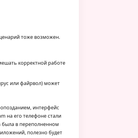
сценарий тоже возможен.
 мешать корректной работе
рус или файрвол) может
с опозданием, интерфейс
ram на его телефоне стали
а была в переполненном
риложений, полезно будет