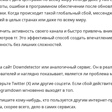
боты, ошибки в программном обеспечении после обновл
ки. Когда происходит такой глобальный сбой, мессенд
й в целых странах или даже по всему миру.
ичить активность своего канала и быстро привлечь вни
мотров тг
. Это эффективный способ создать впечатлени
нность без лишних сложностей.
а сайт Downdetector или аналогичный сервис. Он в ре
ователей и наглядно показывает, является ли проблема 
рьте Twitter (X) или другие соцсети. Если сбой действи
egramdown мгновенно выходят в топ.
ишите кому-нибудь, кто пользуется другим интернет-п
, скорее всего, дело в самих сервисах.