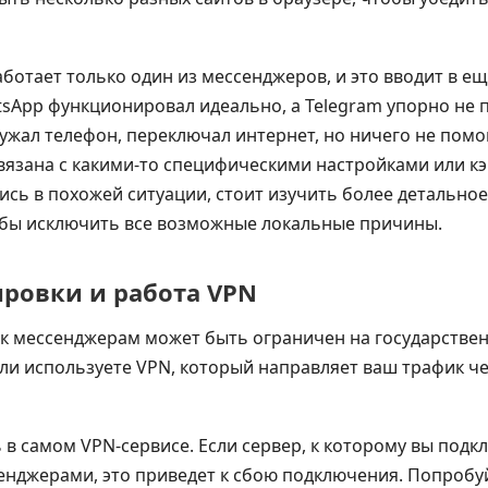
работает только один из мессенджеров, и это вводит в е
tsApp функционировал идеально, а Telegram упорно не 
ужал телефон, переключал интернет, но ничего не помог
вязана с какими-то специфическими настройками или к
ись в похожей ситуации, стоит изучить более детальное
обы исключить все возможные локальные причины.
ровки и работа VPN
 к мессенджерам может быть ограничен на государствен
или используете VPN, который направляет ваш трафик ч
в самом VPN-сервисе. Если сервер, к которому вы подк
сенджерами, это приведет к сбою подключения. Попробу