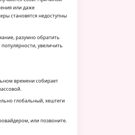
ения или даже
жеры становятся недоступны
мание, разумно обратить
е популярности, увеличить
альном времени собирает
массовой.
тельно глобальный, хештеги
ровайдером, или позвоните.