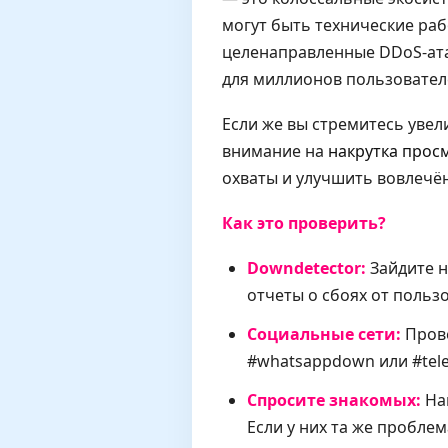
могут быть технические ра
целенаправленные DDoS-ата
для миллионов пользователе
Если же вы стремитесь увел
внимание на
накрутка прос
охваты и улучшить вовлечё
Как это проверить?
Downdetector:
Зайдите н
отчеты о сбоях от польз
Социальные сети:
Прове
#whatsappdown или #tel
Спросите знакомых:
Нап
Если у них та же проблема