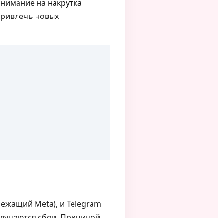
 внимание на
накрутка
 привлечь новых
лежащий Meta), и Telegram
 случаются сбои. Причиной