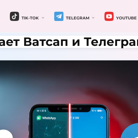
TIK-TOK
TELEGRAM
YOUTUBE
ает Ватсап и Телегр