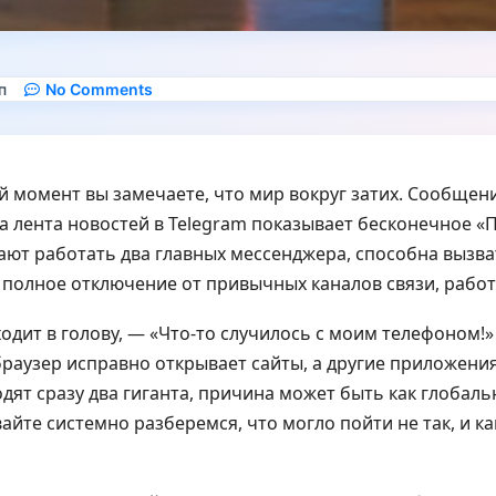
п
No Comments
й момент вы замечаете, что мир вокруг затих. Сообщени
а лента новостей в Telegram показывает бесконечное «
ают работать два главных мессенджера, способна вызва
о полное отключение от привычных каналов связи, рабо
одит в голову, — «Что-то случилось с моим телефоном!
 браузер исправно открывает сайты, а другие приложения
дят сразу два гиганта, причина может быть как глобальн
йте системно разберемся, что могло пойти не так, и как