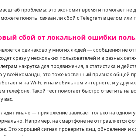
масштаб проблемы: это экономит время и помогает не д
сможете понять, связан ли сбой с Telegram в целом или 
овый сбой от локальной ошибки поль
вляется одинаково у многих людей — сообщения не от
одят сразу у нескольких пользователей и в разных сетях
елеграм накрутка
для продвижения, а статистика и дейс
 у всей команды, это тоже косвенный признак общей 
аботает и на Wi-Fi, и на мобильном интернете, и у други
шем телефоне. Такой тест помогает быстро ответить на в
у вас.
ядит иначе — приложение зависает только на одном ус
рмально. Например, на смартфоне не отправляется фото
жек. Это хороший сигнал проверить кэш, обновления и 