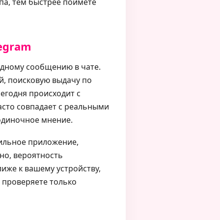
па, тем быстрее поймёте
egram
 одному сообщению в чате.
й, поисковую выдачу по
егодня происходит с
часто совпадает с реальными
одиночное мнение.
ильное приложение,
ьно, вероятность
лиже к вашему устройству,
о проверяете только