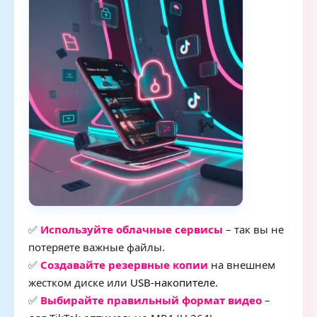
✅
Используйте облачные сервисы
– так вы не
потеряете важные файлы.
✅
Создавайте резервные копии
на внешнем
жестком диске или
USB-накопителе
.
✅
Выбирайте правильный формат видео
–