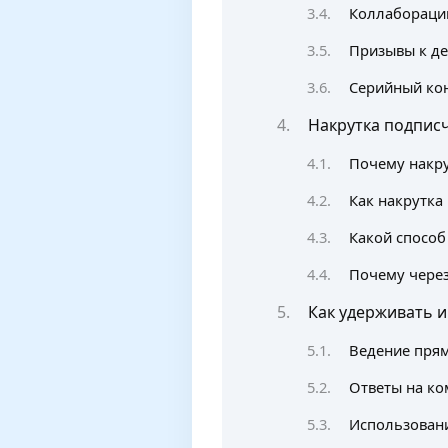
Коллаборации
Призывы к де
Серийный ко
Накрутка подписч
Почему накру
Как накрутка
Какой способ
Почему через
Как удерживать и
Ведение прям
Ответы на ко
Использовани