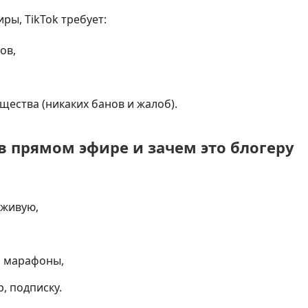
ы, TikTok требует:
ов,
ества (никаких банов и жалоб).
в прямом эфире и зачем это блогеру
вживую,
и марафоны,
р, подписку.