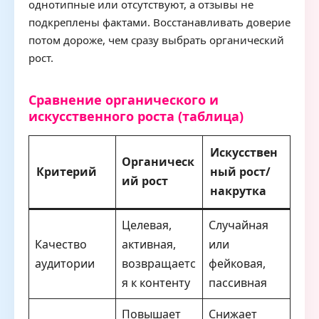
однотипные или отсутствуют, а отзывы не
подкреплены фактами. Восстанавливать доверие
потом дороже, чем сразу выбрать органический
рост.
Сравнение органического и
искусственного роста (таблица)
Искусствен
Органическ
Критерий
ный рост/
ий рост
накрутка
Целевая,
Случайная
Качество
активная,
или
аудитории
возвращаетс
фейковая,
я к контенту
пассивная
Повышает
Снижает