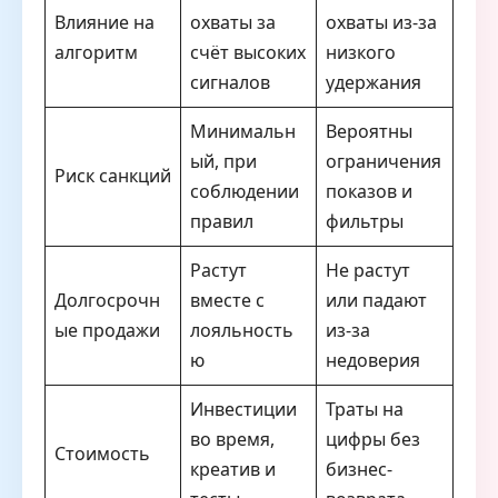
Влияние на
охваты за
охваты из-за
алгоритм
счёт высоких
низкого
сигналов
удержания
Минимальн
Вероятны
ый, при
ограничения
Риск санкций
соблюдении
показов и
правил
фильтры
Растут
Не растут
Долгосрочн
вместе с
или падают
ые продажи
лояльность
из-за
ю
недоверия
Инвестиции
Траты на
во время,
цифры без
Стоимость
креатив и
бизнес-