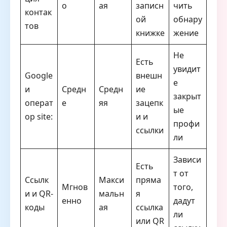
о
ая
записн
чить
контак
ой
обнару
тов
книжке
жение
Не
Есть
увидит
Google
внешн
е
и
Средн
Средн
ие
закрыт
операт
е
яя
зацепк
ые
ор site:
и и
профи
ссылки
ли
Зависи
Есть
т от
Ссылк
Макси
пряма
Мгнов
того,
и и QR-
мальн
я
енно
дадут
коды
ая
ссылка
ли
или QR