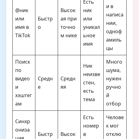
Есть
и в
@ник
Высок
ник
написа
или
Быстр
ая при
или
нии,
имя в
о
точно
уникал
одноф
TikTok
м нике
ьное
амиль
имя
цы
Поиск
Много
Ник
по
шума,
неизве
видео
Средн
Средн
нужен
стен,
и
е
яя
ручно
есть
хэштег
й
тема
ам
отбор
Есть
Челове
Синхр
номер
к мог
ониза
Быстр
Высок
в
отклю
ция