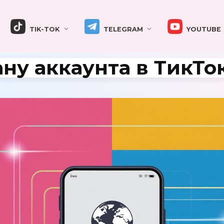
TIK-TOK
TELEGRAM
YOUTUBE
ану аккаунта в ТикТо