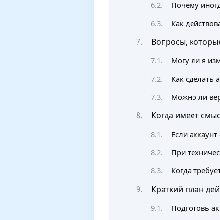
Почему иногд
Как действов
Вопросы, которые
Могу ли я из
Как сделать 
Можно ли ве
Когда имеет смы
Если аккаунт
При техничес
Когда требуе
Краткий план дей
Подготовь ак