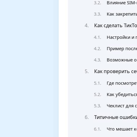
Влияние SIM-
Как закрепит
Как сделать ТикТ
Настройки и 
Пример после
Возможные о
Как проверить се
Где посмотре
Как убедитьс
Чеклист для 
Типичные ошибки
Что мешает к