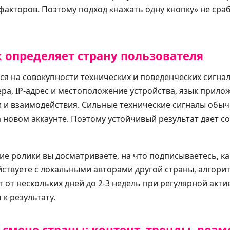
факторов. Поэтому подход «нажать одну кнопку» не сра
к определяет страну пользователя
ся на совокупности технических и поведенческих сигна
ера, IP-адрес и местоположение устройства, язык прило
ки и взаимодействия. Сильные технические сигналы об
 новом аккаунте. Поэтому устойчивый результат даёт с
кие ролики вы досматриваете, на что подписываетесь, ка
ствуете с локальными авторами другой страны, алгори
т от нескольких дней до 2-3 недель при регулярной акти
к результату.
 смене страны: контент, тренды, воз