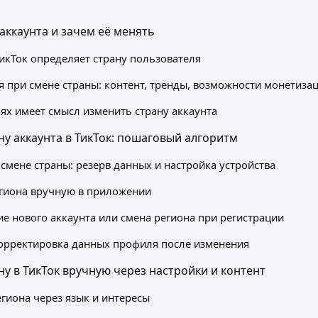
 аккаунта и зачем её менять
ТикТок определяет страну пользователя
я при смене страны: контент, тренды, возможности монетиза
аях имеет смысл изменить страну аккаунта
ну аккаунта в ТикТок: пошаговый алгоритм
 смене страны: резерв данных и настройка устройства
гиона вручную в приложении
е нового аккаунта или смена региона при регистрации
орректировка данных профиля после изменения
ну в ТикТок вручную через настройки и контент
гиона через язык и интересы