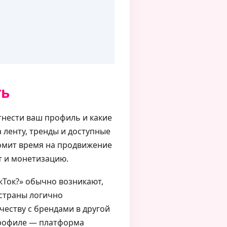
ть
отнести ваш профиль и какие
 ленту, тренды и доступные
номит время на продвижение
т и монетизацию.
икТок?» обычно возникают,
 страны логично
честву с брендами в другой
 профиле — платформа