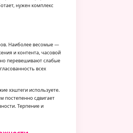
ботает, нужен комплекс
лов. Наиболее весомые —
жения и контента, часовой
ычно перевешивают слабые
огласованность всех
кие хэштеги используете.
тм постепенно сдвигает
вности. Терпение и
можности