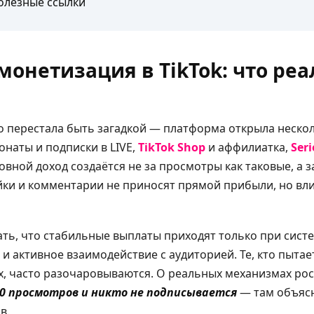
олезные ссылки
монетизация в TikTok: что ре
но перестала быть загадкой — платформа открыла неск
донаты и подписки в LIVE,
TikTok Shop
и аффилиатка,
Seri
вной доход создаётся не за просмотры как таковые, а з
йки и комментарии не приносят прямой прибыли, но вл
ать, что стабильные выплаты приходят только при сис
 и активное взаимодействие с аудиторией. Те, кто пытае
х, часто разочаровываются. О реальных механизмах ро
 0 просмотров и никто не подписывается
— там объясн
в.