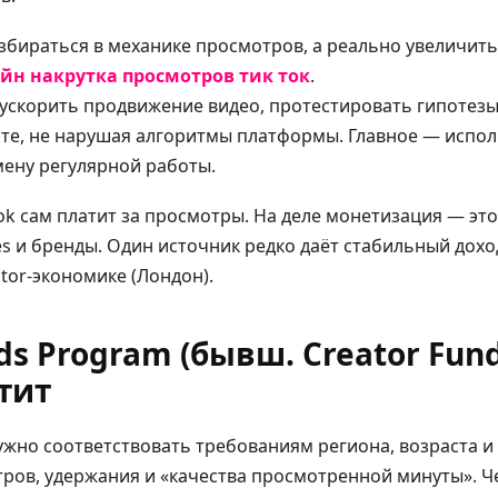
азбираться в механике просмотров, а реально увеличить
йн накрутка просмотров тик ток
.
 ускорить продвижение видео, протестировать гипотез
те, не нарушая алгоритмы платформы. Главное — исполь
амену регулярной работы.
ok сам платит за просмотры. На деле монетизация — это
es и бренды. Один источник редко даёт стабильный дох
ator-экономике (Лондон).
ds Program (бывш. Creator Fun
тит
ужно соответствовать требованиям региона, возраста 
тров, удержания и «качества просмотренной минуты». 