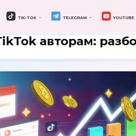
TIK-TOK
TELEGRAM
YOUTUBE
TikTok авторам: разб