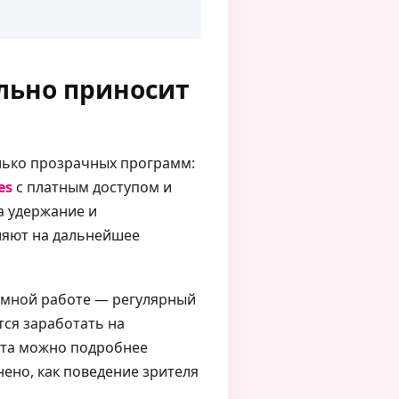
ально приносит
олько прозрачных программ:
es
с платным доступом и
а удержание и
ияют на дальнейшее
темной работе — регулярный
тся заработать на
ста можно подробнее
ено, как поведение зрителя