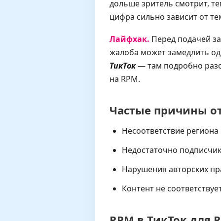
дольше зритель смотрит, тем
цифра сильно зависит от те
Лайфхак.
Перед подачей зая
жалоба может замедлить од
ТикТок
— там подробно разо
на RPM.
Частые причины от
Несоответствие региона 
Недостаточно подписчик
Нарушения авторских пр
Контент не соответствуе
RPM в ТикТок для R