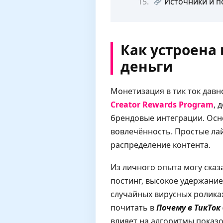
Источники и п
Как устроена 
деньги
Монетизация в тик ток дав
Creator Rewards Program
, 
брендовые интеграции. Осно
вовлечённость. Простые ла
распределение контента.
Из личного опыта могу сказ
постинг, высокое удержание
случайных вирусных ролика
почитать в
Почему в ТикТок
влияет на алгоритмы показо