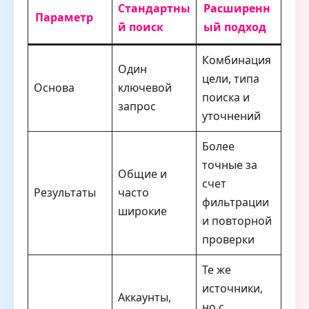
Стандартны
Расширенн
Параметр
й поиск
ый подход
Комбинация
Один
цели, типа
Основа
ключевой
поиска и
запрос
уточнений
Более
точные за
Общие и
счет
Результаты
часто
фильтрации
широкие
и повторной
проверки
Те же
источники,
Аккаунты,
но с