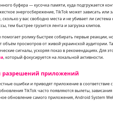
янного буфера — кусочка памяти, куда подгружается кон
есткое энергосбережение, TikTok может зависать или з
 сколько у вас свободно места и не убивает ли систем
ы, тем быстрее грузится лента и загрузка клипов.
 помогает ролику быстрее собирать первые реакции, 
ет объём просмотров от живой украинской аудитории. Т
ческие сигналы, ускоряя показ в рекомендациях. Для эт
на
, который фокусируется на локальной активности.
и разрешений приложений
стные ошибки и приводят приложение в соответствие с 
обновления TikTok часто появляются вылеты, зависания
ное обновление самого приложения, Android System We