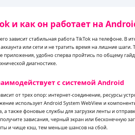
Tok и как он работает на Androi
чего зависит стабильная работа TikTok на телефоне. В и
аккаунта или сети и не тратить время на лишние шаги. Т
ке приложения, удобно сперва пройтись по общему гай
ехнической диагностике.
аимодействует с системой Android
ависит от трех опор: интернет-соединение, ресурсы уст
жение использует Android System WebView и компонент
, а также фоновые службы для загрузки ленты и отправк
 получите зависания, черный экран или бесконечную заг
ты и чище кэш, тем меньше шансов на сбой.