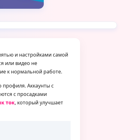
амятью и настройками самой
ся или видео не
ие к нормальной работе.
о профиля. Аккаунты с
аются с просадками
к ток
, который улучшает