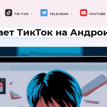
TIK-TOK
TELEGRAM
YOUTUBE
ает ТикТок на Андро